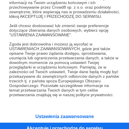
informacji na Twoim urządzeniu końcowym i ich
przechowywanie przez Crowd8 sp. z o.o. oraz podmioty
Tak, przejdź do strony
zewnętrzne, które wspierają nas w prowadzeniu działalności,
kliknij AKCEPTUJĘ I PRZECHODZĘ DO SERWISU.
Pozostań na Patronite
Jeśli chcesz dostosować lub zmienić swoje preferencje
dotyczące zbierania danych osobowych, wybierz opcję
"USTAWIENIA ZAAWANSOWANE".
Zgoda jest dobrowolna i możesz ją wycofać w
USTAWIENIACH ZAAWANSOWANYCH, gdzie jest także
Kategorie
opisane Twoje prawo żądania dostępu, sprostowania,
O Patronite
usunięcia lub ograniczenia przetwarzania danych, a także w
dowolnym momencie za pomocą ustawień Twojej
Dodatkowe produkty
przeglądarki w urządzeniu końcowym. Pamiętaj, że w
Pomoc
zależności od Twoich ustawień, Twoje dane będą mogły być
przekazywane do zewnętrznych odbiorców danych z państw
trzecich tj. z państw spoza Europejskiego Obszaru
Gospodarczego. Pozostałe szczegółowe informacje na
temat przetwarzania Twoich danych w tym celów
przetwarzania znajdują się w naszej polityce prywatności.
Regulamin
Polityka prywatności
Patronite Commons
Warunki korzystania z serwisu
Ustawienia zaawansowane
Akceptuję i przechodzę do serwisu