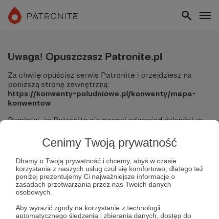
Uwaga! Opuszczasz Patronite.pl
Za chwilę opuścisz serwis Patronite i przejdziesz na
poniższą stronę zewnętrzną:
https://konwenty-poludniowe.pl/konwenty/mapa-
konwentow
Pamiętaj, że Patronite nie ponosi odpowiedzialności za
treści ani bezpieczeństwo odwiedzanych witryn.
Cenimy Twoją prywatność
Nie podawaj swoich danych logowania ani informacji
finansowych na podjerzanych stronach.
Dbamy o Twoją prywatność i chcemy, abyś w czasie
Sprawdź dokładnie adres URL, zanim klikniesz przycisk
korzystania z naszych usług czuł się komfortowo, dlatego też
"Tak, przejdź do strony".
poniżej prezentujemy Ci najważniejsze informacje o
Jeśli masz wątpliwości, wróć do Patronite i zweryfikuj
zasadach przetwarzania przez nas Twoich danych
osobowych.
link.
Aby wyrazić zgody na korzystanie z technologii
Czy na pewno chcesz kontynuować?
automatycznego śledzenia i zbierania danych, dostęp do