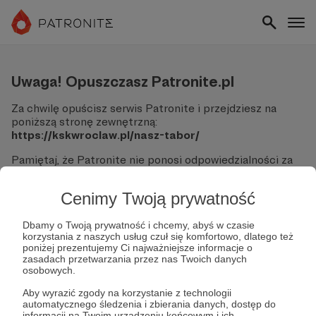
Uwaga! Opuszczasz Patronite.pl
Za chwilę opuścisz serwis Patronite i przejdziesz na
poniższą stronę zewnętrzną:
https://kskwroclaw.pl/nasz-tabor/
Pamiętaj, że Patronite nie ponosi odpowiedzialności za
treści ani bezpieczeństwo odwiedzanych witryn.
Cenimy Twoją prywatność
Nie podawaj swoich danych logowania ani informacji
finansowych na podjerzanych stronach.
Sprawdź dokładnie adres URL, zanim klikniesz przycisk
Dbamy o Twoją prywatność i chcemy, abyś w czasie
korzystania z naszych usług czuł się komfortowo, dlatego też
"Tak, przejdź do strony".
poniżej prezentujemy Ci najważniejsze informacje o
Jeśli masz wątpliwości, wróć do Patronite i zweryfikuj
zasadach przetwarzania przez nas Twoich danych
link.
osobowych.
Czy na pewno chcesz kontynuować?
Aby wyrazić zgody na korzystanie z technologii
automatycznego śledzenia i zbierania danych, dostęp do
informacji na Twoim urządzeniu końcowym i ich