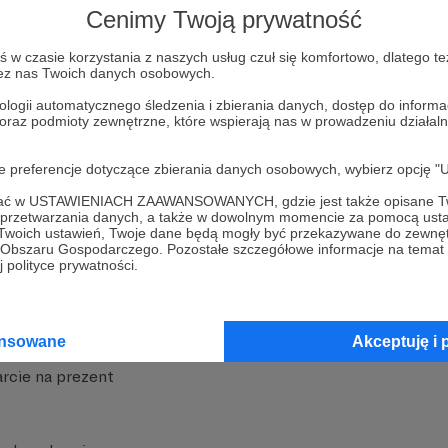
Cenimy Twoją prywatność
w czasie korzystania z naszych usług czuł się komfortowo, dlatego te
zez nas Twoich danych osobowych.
ologii automatycznego śledzenia i zbierania danych, dostęp do inform
 oraz podmioty zewnętrzne, które wspierają nas w prowadzeniu dział
nite
Dodatkowe produkty
oje preferencje dotyczące zbierania danych osobowych, wybierz op
iała
MCN Patronite
ofać w USTAWIENIACH ZAAWANSOWANYCH, gdzie jest także opisane Tw
a przetwarzania danych, a także w dowolnym momencie za pomocą usta
Patronite
Suppi.pl
 Twoich ustawień, Twoje dane będą mogły być przekazywane do zewnę
go Obszaru Gospodarczego. Pozostałe szczegółowe informacje na temat
 Patronite?
Twój sklep z gadżetami
 polityce prywatności.
dzy
Zniżki dla Patronów
Twórców
Projekt AI
ansowane
Akceptuję i 
rcie na prezent