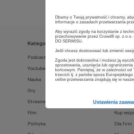
Dbamy o Twoją prywatność i chcemy, abyś 
informacje o zasadach przetwarzania pr
Aby wyrazić zgody na korzystanie z techn
przechowywanie przez Crowd8 sp. z o.o.
DO SERWISU.
Kategorie
O Patro
Jeśli chcesz dostosować lub zmienić sw
Podcast
Jak to dz
Zgoda jest dobrowolna i możesz ją wyc
sprostowania, usunięcia lub ograniczeni
Youtube
Funkcje 
końcowym. Pamiętaj, że w zależności od
trzecich tj. z państw spoza Europejskie
Nauka
Dlaczego
celów przetwarzania znajdują się w naszej
Gry
Baza wie
Streamerzy
Opinie 
Ustawienia zaaw
Film
Kup wspa
Polityka
Dla firm