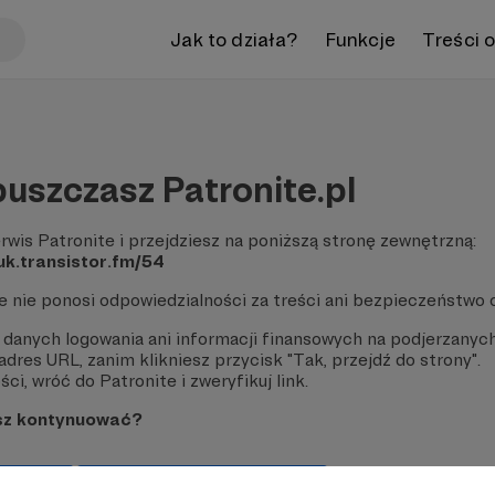
Jak to działa?
Funkcje
Treści 
uszczasz Patronite.pl
rwis Patronite i przejdziesz na poniższą stronę zewnętrzną:
uk.transistor.fm/54
te nie ponosi odpowiedzialności za treści ani bezpieczeństwo 
 danych logowania ani informacji finansowych na podjerzanych
dres URL, zanim klikniesz przycisk "Tak, przejdź do strony".
ci, wróć do Patronite i zweryfikuj link.
sz kontynuować?
strony
Pozostań na Patronite