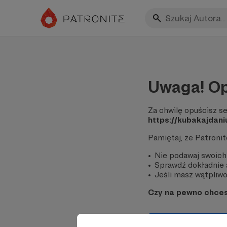
Uwaga! Op
Za chwilę opuścisz se
https://kubakajdani
Pamiętaj, że Patroni
Nie podawaj swoich
Sprawdź dokładnie a
Jeśli masz wątpliwoś
Czy na pewno chce
Tak, przejdź do 