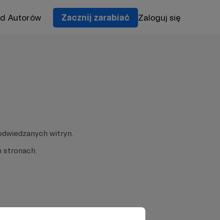
od Autorów
Zacznij zarabiać
Zaloguj się
odwiedzanych witryn.
 stronach.