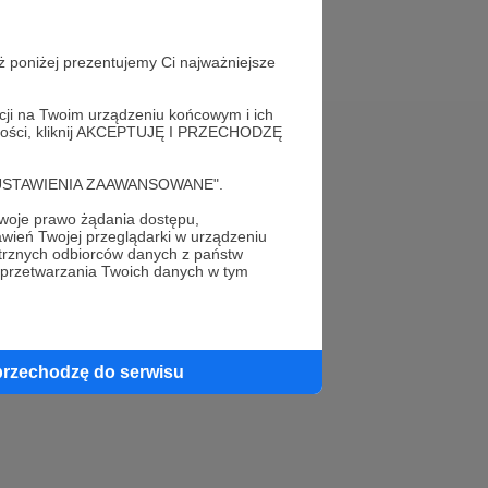
ż poniżej prezentujemy Ci najważniejsze
acji na Twoim urządzeniu końcowym i ich
alności, kliknij AKCEPTUJĘ I PRZECHODZĘ
Pomoc
cję "USTAWIENIA ZAAWANSOWANE".
FAQ
oje prawo żądania dostępu,
wień Twojej przeglądarki w urządzeniu
Kontakt z zespołem Patronite
trznych odbiorców danych z państw
 przetwarzania Twoich danych w tym
Zgłoś nadużycie
Rada Naukowa
przechodzę do serwisu