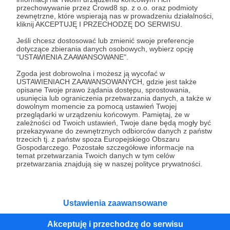
przechowywanie przez Crowd8 sp. z o.o. oraz podmioty
Tak, przejdź do strony
zewnętrzne, które wspierają nas w prowadzeniu działalności,
kliknij AKCEPTUJĘ I PRZECHODZĘ DO SERWISU.
Pozostań na Patronite
Jeśli chcesz dostosować lub zmienić swoje preferencje
dotyczące zbierania danych osobowych, wybierz opcję
"USTAWIENIA ZAAWANSOWANE".
Zgoda jest dobrowolna i możesz ją wycofać w
Kategorie
USTAWIENIACH ZAAWANSOWANYCH, gdzie jest także
opisane Twoje prawo żądania dostępu, sprostowania,
O Patronite
usunięcia lub ograniczenia przetwarzania danych, a także w
Dodatkowe produkty
dowolnym momencie za pomocą ustawień Twojej
przeglądarki w urządzeniu końcowym. Pamiętaj, że w
Pomoc
zależności od Twoich ustawień, Twoje dane będą mogły być
przekazywane do zewnętrznych odbiorców danych z państw
trzecich tj. z państw spoza Europejskiego Obszaru
Gospodarczego. Pozostałe szczegółowe informacje na
temat przetwarzania Twoich danych w tym celów
Regulamin
Polityka prywatności
Patronite Commons
przetwarzania znajdują się w naszej polityce prywatności.
Warunki korzystania z serwisu
Ustawienia zaawansowane
Akceptuję i przechodzę do serwisu
Unia Europejska