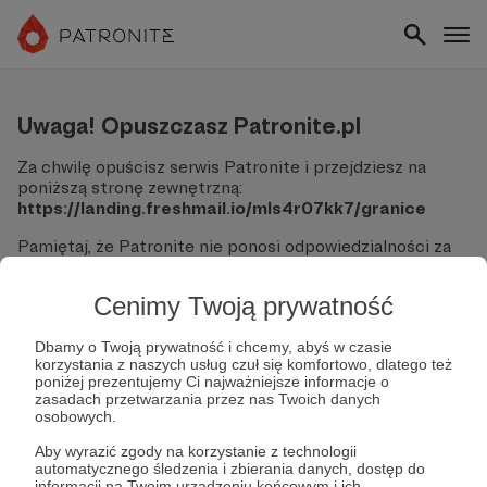
Uwaga! Opuszczasz Patronite.pl
Za chwilę opuścisz serwis Patronite i przejdziesz na
poniższą stronę zewnętrzną:
https://landing.freshmail.io/mls4r07kk7/granice
Pamiętaj, że Patronite nie ponosi odpowiedzialności za
treści ani bezpieczeństwo odwiedzanych witryn.
Cenimy Twoją prywatność
Nie podawaj swoich danych logowania ani informacji
finansowych na podjerzanych stronach.
Sprawdź dokładnie adres URL, zanim klikniesz przycisk
Dbamy o Twoją prywatność i chcemy, abyś w czasie
korzystania z naszych usług czuł się komfortowo, dlatego też
"Tak, przejdź do strony".
poniżej prezentujemy Ci najważniejsze informacje o
Jeśli masz wątpliwości, wróć do Patronite i zweryfikuj
zasadach przetwarzania przez nas Twoich danych
link.
osobowych.
Czy na pewno chcesz kontynuować?
Aby wyrazić zgody na korzystanie z technologii
automatycznego śledzenia i zbierania danych, dostęp do
informacji na Twoim urządzeniu końcowym i ich