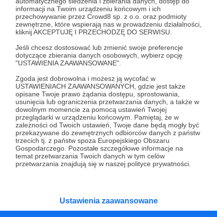
Czy na pewno chcesz kontynuować?
automatycznego śledzenia i zbierania danych, dostęp do
informacji na Twoim urządzeniu końcowym i ich
przechowywanie przez Crowd8 sp. z o.o. oraz podmioty
zewnętrzne, które wspierają nas w prowadzeniu działalności,
Tak, przejdź do strony
kliknij AKCEPTUJĘ I PRZECHODZĘ DO SERWISU.
Jeśli chcesz dostosować lub zmienić swoje preferencje
Pozostań na Patronite
dotyczące zbierania danych osobowych, wybierz opcję
"USTAWIENIA ZAAWANSOWANE".
Zgoda jest dobrowolna i możesz ją wycofać w
USTAWIENIACH ZAAWANSOWANYCH, gdzie jest także
Kategorie
opisane Twoje prawo żądania dostępu, sprostowania,
usunięcia lub ograniczenia przetwarzania danych, a także w
O Patronite
dowolnym momencie za pomocą ustawień Twojej
Dodatkowe produkty
przeglądarki w urządzeniu końcowym. Pamiętaj, że w
zależności od Twoich ustawień, Twoje dane będą mogły być
Pomoc
przekazywane do zewnętrznych odbiorców danych z państw
trzecich tj. z państw spoza Europejskiego Obszaru
Gospodarczego. Pozostałe szczegółowe informacje na
temat przetwarzania Twoich danych w tym celów
przetwarzania znajdują się w naszej polityce prywatności.
Regulamin
Polityka prywatności
Patronite Commons
Warunki korzystania z serwisu
Ustawienia zaawansowane