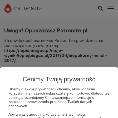
Uwaga! Opuszczasz Patronite.pl
Za chwilę opuścisz serwis Patronite i przejdziesz na
poniższą stronę zewnętrzną:
https://lepiejbiegac.pl/moje-
wyniki/lepiejbiegac.pl/2017/04/niepokorny-mnich-
2017/
Pamiętaj, że Patronite nie ponosi odpowiedzialności za
treści ani bezpieczeństwo odwiedzanych witryn.
Cenimy Twoją prywatność
Nie podawaj swoich danych logowania ani informacji
finansowych na podjerzanych stronach.
Dbamy o Twoją prywatność i chcemy, abyś w czasie
korzystania z naszych usług czuł się komfortowo, dlatego też
Sprawdź dokładnie adres URL, zanim klikniesz przycisk
poniżej prezentujemy Ci najważniejsze informacje o
"Tak, przejdź do strony".
zasadach przetwarzania przez nas Twoich danych
Jeśli masz wątpliwości, wróć do Patronite i zweryfikuj
osobowych.
link.
Aby wyrazić zgody na korzystanie z technologii