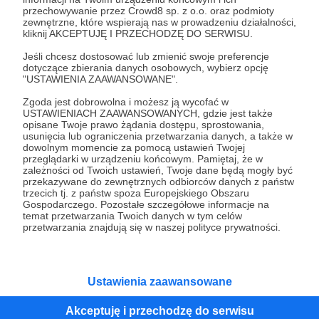
przechowywanie przez Crowd8 sp. z o.o. oraz podmioty
Tak, przejdź do strony
zewnętrzne, które wspierają nas w prowadzeniu działalności,
kliknij AKCEPTUJĘ I PRZECHODZĘ DO SERWISU.
Pozostań na Patronite
Jeśli chcesz dostosować lub zmienić swoje preferencje
dotyczące zbierania danych osobowych, wybierz opcję
"USTAWIENIA ZAAWANSOWANE".
Zgoda jest dobrowolna i możesz ją wycofać w
Kategorie
USTAWIENIACH ZAAWANSOWANYCH, gdzie jest także
opisane Twoje prawo żądania dostępu, sprostowania,
O Patronite
usunięcia lub ograniczenia przetwarzania danych, a także w
Dodatkowe produkty
dowolnym momencie za pomocą ustawień Twojej
przeglądarki w urządzeniu końcowym. Pamiętaj, że w
Pomoc
zależności od Twoich ustawień, Twoje dane będą mogły być
przekazywane do zewnętrznych odbiorców danych z państw
trzecich tj. z państw spoza Europejskiego Obszaru
Gospodarczego. Pozostałe szczegółowe informacje na
temat przetwarzania Twoich danych w tym celów
Regulamin
Polityka prywatności
Patronite Commons
przetwarzania znajdują się w naszej polityce prywatności.
Warunki korzystania z serwisu
Ustawienia zaawansowane
Akceptuję i przechodzę do serwisu
Unia Europejska