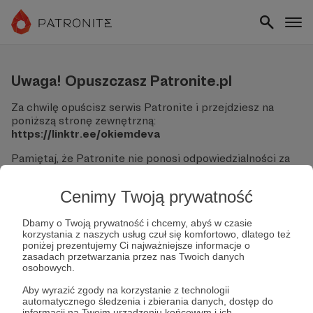
Uwaga! Opuszczasz Patronite.pl
Za chwilę opuścisz serwis Patronite i przejdziesz na
poniższą stronę zewnętrzną:
https://linktr.ee/okiemdeva
Pamiętaj, że Patronite nie ponosi odpowiedzialności za
treści ani bezpieczeństwo odwiedzanych witryn.
Cenimy Twoją prywatność
Nie podawaj swoich danych logowania ani informacji
finansowych na podjerzanych stronach.
Sprawdź dokładnie adres URL, zanim klikniesz przycisk
Dbamy o Twoją prywatność i chcemy, abyś w czasie
korzystania z naszych usług czuł się komfortowo, dlatego też
"Tak, przejdź do strony".
poniżej prezentujemy Ci najważniejsze informacje o
Jeśli masz wątpliwości, wróć do Patronite i zweryfikuj
zasadach przetwarzania przez nas Twoich danych
link.
osobowych.
Czy na pewno chcesz kontynuować?
Aby wyrazić zgody na korzystanie z technologii
automatycznego śledzenia i zbierania danych, dostęp do
informacji na Twoim urządzeniu końcowym i ich