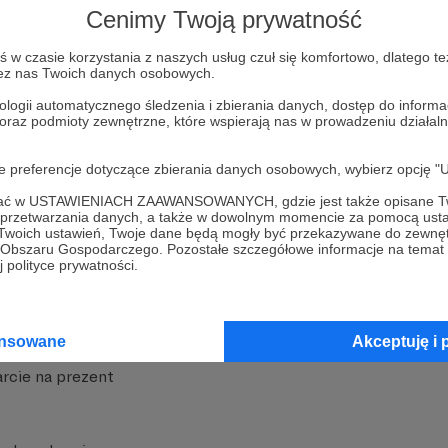
Cenimy Twoją prywatność
w czasie korzystania z naszych usług czuł się komfortowo, dlatego te
zez nas Twoich danych osobowych.
ologii automatycznego śledzenia i zbierania danych, dostęp do inform
 oraz podmioty zewnętrzne, które wspierają nas w prowadzeniu dział
nite
Dodatkowe produkty
oje preferencje dotyczące zbierania danych osobowych, wybierz op
iała
MCN Patronite
ofać w USTAWIENIACH ZAAWANSOWANYCH, gdzie jest także opisane Tw
a przetwarzania danych, a także w dowolnym momencie za pomocą usta
Patronite
Suppi.pl
 Twoich ustawień, Twoje dane będą mogły być przekazywane do zewnę
go Obszaru Gospodarczego. Pozostałe szczegółowe informacje na temat
 Patronite?
Twój sklep z gadżetami
 polityce prywatności.
dzy
Zniżki dla Patronów
Twórców
Projekt AI
ansowane
Akceptuję i 
rcie na prezent