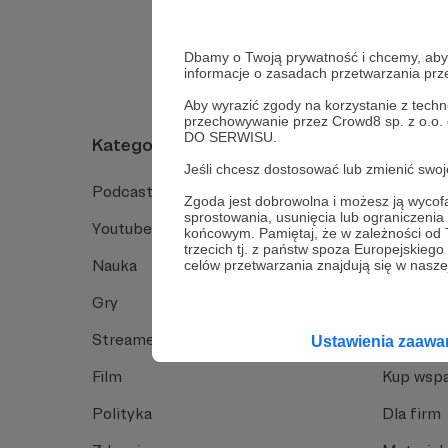
Dbamy o Twoją prywatność i chcemy, abyś 
informacje o zasadach przetwarzania pr
Aby wyrazić zgody na korzystanie z techn
przechowywanie przez Crowd8 sp. z o.o.
DO SERWISU.
Kategorie
O Patro
Jeśli chcesz dostosować lub zmienić sw
Podcast
Jak to dz
Zgoda jest dobrowolna i możesz ją wyc
sprostowania, usunięcia lub ograniczeni
Youtube
Funkcje 
końcowym. Pamiętaj, że w zależności od
trzecich tj. z państw spoza Europejskie
Nauka
Dlaczego
celów przetwarzania znajdują się w naszej
Gry
Baza wie
Streamerzy
Opinie 
Ustawienia zaaw
Film
Kup wspa
Polityka
Dla firm