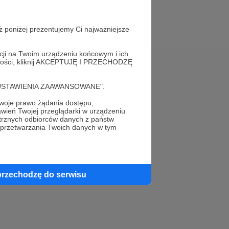
ż poniżej prezentujemy Ci najważniejsze
acji na Twoim urządzeniu końcowym i ich
alności, kliknij AKCEPTUJĘ I PRZECHODZĘ
Pomoc
cję "USTAWIENIA ZAAWANSOWANE".
FAQ
oje prawo żądania dostępu,
wień Twojej przeglądarki w urządzeniu
Kontakt z zespołem Patronite
trznych odbiorców danych z państw
 przetwarzania Twoich danych w tym
Zgłoś nadużycie
Rada Naukowa
przechodzę do serwisu