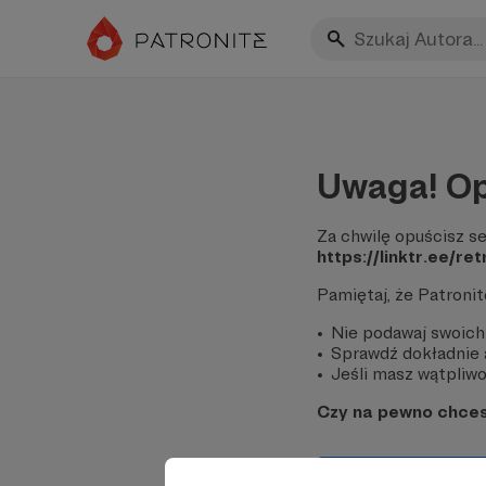
Uwaga! Op
Za chwilę opuścisz se
https://linktr.ee/re
Pamiętaj, że Patroni
Nie podawaj swoich
Sprawdź dokładnie a
Jeśli masz wątpliwoś
Czy na pewno chce
Tak, przejdź do 