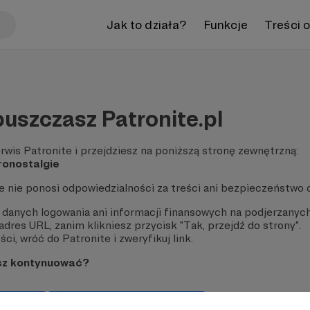
Jak to działa?
Funkcje
Treści 
uszczasz Patronite.pl
rwis Patronite i przejdziesz na poniższą stronę zewnętrzną:
tronostalgie
te nie ponosi odpowiedzialności za treści ani bezpieczeństwo 
 danych logowania ani informacji finansowych na podjerzanych
dres URL, zanim klikniesz przycisk "Tak, przejdź do strony".
ci, wróć do Patronite i zweryfikuj link.
sz kontynuować?
strony
Pozostań na Patronite