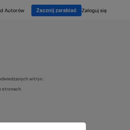
od Autorów
Zacznij zarabiać
Zaloguj się
odwiedzanych witryn.
 stronach.