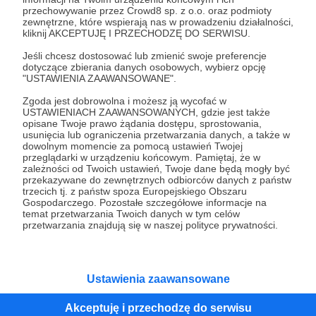
przechowywanie przez Crowd8 sp. z o.o. oraz podmioty
Tak, przejdź do strony
zewnętrzne, które wspierają nas w prowadzeniu działalności,
kliknij AKCEPTUJĘ I PRZECHODZĘ DO SERWISU.
Pozostań na Patronite
Jeśli chcesz dostosować lub zmienić swoje preferencje
dotyczące zbierania danych osobowych, wybierz opcję
"USTAWIENIA ZAAWANSOWANE".
Zgoda jest dobrowolna i możesz ją wycofać w
Kategorie
USTAWIENIACH ZAAWANSOWANYCH, gdzie jest także
opisane Twoje prawo żądania dostępu, sprostowania,
O Patronite
usunięcia lub ograniczenia przetwarzania danych, a także w
Dodatkowe produkty
dowolnym momencie za pomocą ustawień Twojej
przeglądarki w urządzeniu końcowym. Pamiętaj, że w
Pomoc
zależności od Twoich ustawień, Twoje dane będą mogły być
przekazywane do zewnętrznych odbiorców danych z państw
trzecich tj. z państw spoza Europejskiego Obszaru
Gospodarczego. Pozostałe szczegółowe informacje na
temat przetwarzania Twoich danych w tym celów
Regulamin
Polityka prywatności
Patronite Commons
przetwarzania znajdują się w naszej polityce prywatności.
Warunki korzystania z serwisu
Ustawienia zaawansowane
Akceptuję i przechodzę do serwisu
Unia Europejska