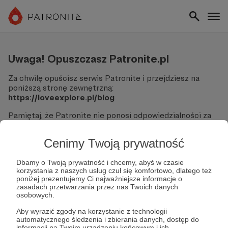
Uwaga! Opuszczasz Patronite.pl
Za chwilę opuścisz serwis Patronite i przejdziesz na
poniższą stronę zewnętrzną:
https://loveexplore.pl/blog
Pamiętaj, że Patronite nie ponosi odpowiedzialności za
treści ani bezpieczeństwo odwiedzanych witryn.
Cenimy Twoją prywatność
Nie podawaj swoich danych logowania ani informacji
finansowych na podjerzanych stronach.
Sprawdź dokładnie adres URL, zanim klikniesz przycisk
Dbamy o Twoją prywatność i chcemy, abyś w czasie
korzystania z naszych usług czuł się komfortowo, dlatego też
"Tak, przejdź do strony".
poniżej prezentujemy Ci najważniejsze informacje o
Jeśli masz wątpliwości, wróć do Patronite i zweryfikuj
zasadach przetwarzania przez nas Twoich danych
link.
osobowych.
Czy na pewno chcesz kontynuować?
Aby wyrazić zgody na korzystanie z technologii
automatycznego śledzenia i zbierania danych, dostęp do
informacji na Twoim urządzeniu końcowym i ich