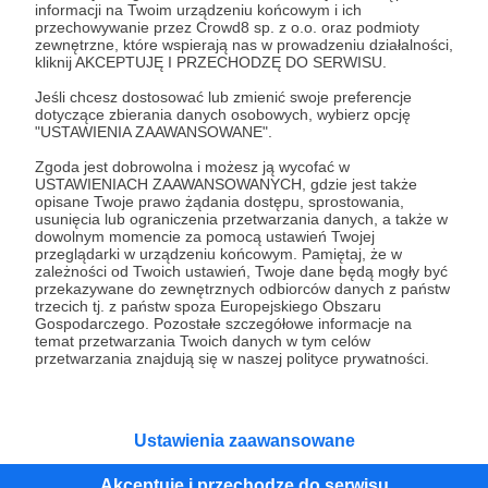
informacji na Twoim urządzeniu końcowym i ich
przechowywanie przez Crowd8 sp. z o.o. oraz podmioty
Tak, przejdź do strony
zewnętrzne, które wspierają nas w prowadzeniu działalności,
kliknij AKCEPTUJĘ I PRZECHODZĘ DO SERWISU.
Pozostań na Patronite
Jeśli chcesz dostosować lub zmienić swoje preferencje
dotyczące zbierania danych osobowych, wybierz opcję
"USTAWIENIA ZAAWANSOWANE".
Zgoda jest dobrowolna i możesz ją wycofać w
USTAWIENIACH ZAAWANSOWANYCH, gdzie jest także
Kategorie
opisane Twoje prawo żądania dostępu, sprostowania,
O Patronite
usunięcia lub ograniczenia przetwarzania danych, a także w
dowolnym momencie za pomocą ustawień Twojej
Dodatkowe produkty
przeglądarki w urządzeniu końcowym. Pamiętaj, że w
Pomoc
zależności od Twoich ustawień, Twoje dane będą mogły być
przekazywane do zewnętrznych odbiorców danych z państw
trzecich tj. z państw spoza Europejskiego Obszaru
Gospodarczego. Pozostałe szczegółowe informacje na
temat przetwarzania Twoich danych w tym celów
przetwarzania znajdują się w naszej polityce prywatności.
Regulamin
Polityka prywatności
Patronite Commons
Warunki korzystania z serwisu
Ustawienia zaawansowane
Akceptuję i przechodzę do serwisu