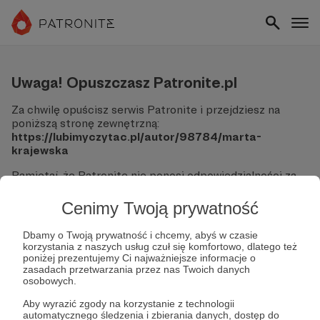
Uwaga! Opuszczasz Patronite.pl
Za chwilę opuścisz serwis Patronite i przejdziesz na
poniższą stronę zewnętrzną:
https://lubimyczytac.pl/autor/98784/marta-
krajewska
Pamiętaj, że Patronite nie ponosi odpowiedzialności za
treści ani bezpieczeństwo odwiedzanych witryn.
Cenimy Twoją prywatność
Nie podawaj swoich danych logowania ani informacji
finansowych na podjerzanych stronach.
Dbamy o Twoją prywatność i chcemy, abyś w czasie
Sprawdź dokładnie adres URL, zanim klikniesz przycisk
korzystania z naszych usług czuł się komfortowo, dlatego też
"Tak, przejdź do strony".
poniżej prezentujemy Ci najważniejsze informacje o
Jeśli masz wątpliwości, wróć do Patronite i zweryfikuj
zasadach przetwarzania przez nas Twoich danych
osobowych.
link.
Aby wyrazić zgody na korzystanie z technologii
Czy na pewno chcesz kontynuować?
automatycznego śledzenia i zbierania danych, dostęp do