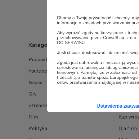
Dbamy o Twoją prywatność i chcemy, abyś 
informacje o zasadach przetwarzania pr
Aby wyrazić zgody na korzystanie z techn
przechowywanie przez Crowd8 sp. z o.o.
DO SERWISU.
Kategorie
O Patro
Jeśli chcesz dostosować lub zmienić sw
Podcast
Jak to dz
Zgoda jest dobrowolna i możesz ją wyc
sprostowania, usunięcia lub ograniczeni
Youtube
Funkcje 
końcowym. Pamiętaj, że w zależności od
trzecich tj. z państw spoza Europejskie
Nauka
Dlaczego
celów przetwarzania znajdują się w naszej
Gry
Baza wie
Streamerzy
Opinie 
Ustawienia zaaw
Film
Kup wspa
Polityka
Dla firm