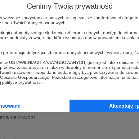
Cenimy Twoją prywatność
w czasie korzystania z naszych usług czuł się komfortowo, dlatego te
zez nas Twoich danych osobowych.
ologii automatycznego śledzenia i zbierania danych, dostęp do inform
 oraz podmioty zewnętrzne, które wspierają nas w prowadzeniu dział
nite
Dodatkowe produkty
oje preferencje dotyczące zbierania danych osobowych, wybierz op
iała
MCN Patronite
ofać w USTAWIENIACH ZAAWANSOWANYCH, gdzie jest także opisane Tw
a przetwarzania danych, a także w dowolnym momencie za pomocą usta
Patronite
Suppi.pl
 Twoich ustawień, Twoje dane będą mogły być przekazywane do zewnę
go Obszaru Gospodarczego. Pozostałe szczegółowe informacje na temat
 Patronite?
Twój sklep z gadżetami
 polityce prywatności.
dzy
Zniżki dla Patronów
Twórców
Projekt AI
ansowane
Akceptuję i 
rcie na prezent