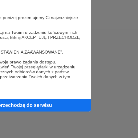
ż poniżej prezentujemy Ci najważniejsze
acji na Twoim urządzeniu końcowym i ich
alności, kliknij AKCEPTUJĘ I PRZECHODZĘ
Pomoc
cję "USTAWIENIA ZAAWANSOWANE".
FAQ
oje prawo żądania dostępu,
wień Twojej przeglądarki w urządzeniu
Kontakt z zespołem Patronite
trznych odbiorców danych z państw
 przetwarzania Twoich danych w tym
Zgłoś nadużycie
Rada Naukowa
przechodzę do serwisu