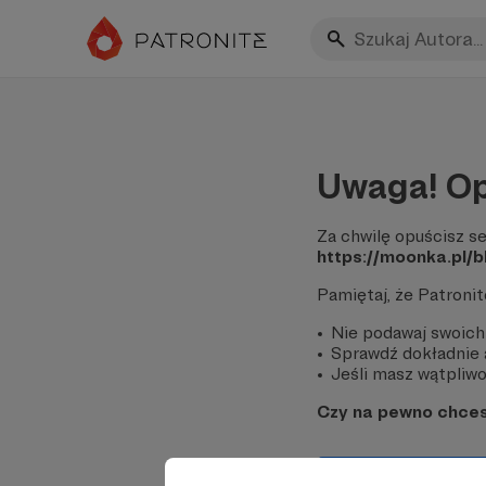
Uwaga! Op
Za chwilę opuścisz se
https://moonka.pl/b
Pamiętaj, że Patroni
Nie podawaj swoich
Sprawdź dokładnie a
Jeśli masz wątpliwoś
Czy na pewno chce
Tak, przejdź do 