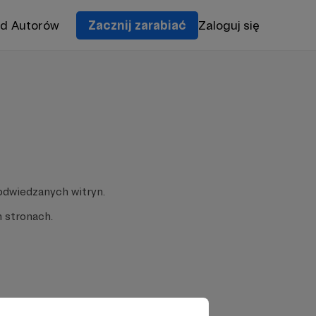
od Autorów
Zacznij zarabiać
Zaloguj się
odwiedzanych witryn.
 stronach.