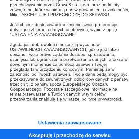
przechowywanie przez Crowd8 sp. z o.o. oraz podmioty
Tak, przejdź do strony
zewnętrzne, które wspierają nas w prowadzeniu działalności,
kliknij AKCEPTUJĘ I PRZECHODZĘ DO SERWISU.
Pozostań na Patronite
Jeśli chcesz dostosować lub zmienić swoje preferencje
dotyczące zbierania danych osobowych, wybierz opcję
"USTAWIENIA ZAAWANSOWANE".
Zgoda jest dobrowolna i możesz ją wycofać w
Kategorie
USTAWIENIACH ZAAWANSOWANYCH, gdzie jest także
opisane Twoje prawo żądania dostępu, sprostowania,
O Patronite
usunięcia lub ograniczenia przetwarzania danych, a także w
Dodatkowe produkty
dowolnym momencie za pomocą ustawień Twojej
przeglądarki w urządzeniu końcowym. Pamiętaj, że w
Pomoc
zależności od Twoich ustawień, Twoje dane będą mogły być
przekazywane do zewnętrznych odbiorców danych z państw
trzecich tj. z państw spoza Europejskiego Obszaru
Gospodarczego. Pozostałe szczegółowe informacje na
temat przetwarzania Twoich danych w tym celów
Regulamin
Polityka prywatności
Patronite Commons
przetwarzania znajdują się w naszej polityce prywatności.
Warunki korzystania z serwisu
Ustawienia zaawansowane
Akceptuję i przechodzę do serwisu
Unia Europejska