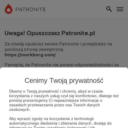
Uwaga! Opuszczasz Patronite.pl
Za chwilę opuścisz serwis Patronite i przejdziesz na
poniższą stronę zewnętrzną:
https://morkborg.com/
Pamiętaj, że Patronite nie ponosi odpowiedzialności za
treści ani bezpieczeństwo odwiedzanych witryn.
Cenimy Twoją prywatność
Nie podawaj swoich danych logowania ani informacji
finansowych na podjerzanych stronach.
Sprawdź dokładnie adres URL, zanim klikniesz przycisk
Dbamy o Twoją prywatność i chcemy, abyś w czasie
korzystania z naszych usług czuł się komfortowo, dlatego też
"Tak, przejdź do strony".
poniżej prezentujemy Ci najważniejsze informacje o
Jeśli masz wątpliwości, wróć do Patronite i zweryfikuj
zasadach przetwarzania przez nas Twoich danych
link.
osobowych.
Czy na pewno chcesz kontynuować?
Aby wyrazić zgody na korzystanie z technologii
automatycznego śledzenia i zbierania danych, dostęp do
informacji na Twoim urządzeniu końcowym i ich