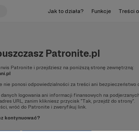
Jak to działa?
Funkcje
Treści 
uszczasz Patronite.pl
rwis Patronite i przejdziesz na poniższą stronę zewnętrzną:
ni.pl
te nie ponosi odpowiedzialności za treści ani bezpieczeństwo 
 danych logowania ani informacji finansowych na podjerzanych
dres URL, zanim klikniesz przycisk "Tak, przejdź do strony".
ci, wróć do Patronite i zweryfikuj link.
sz kontynuować?
strony
Pozostań na Patronite