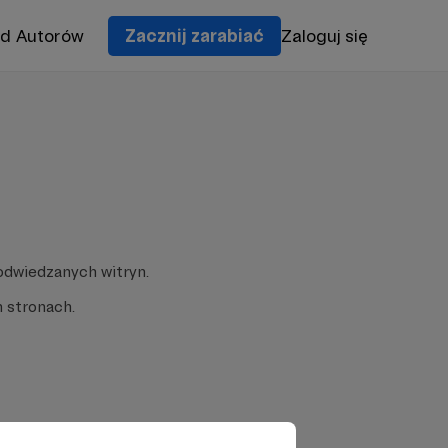
od Autorów
Zacznij zarabiać
Zaloguj się
odwiedzanych witryn.
 stronach.