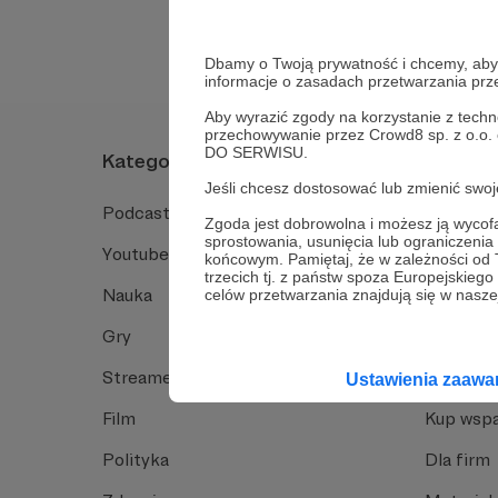
Dbamy o Twoją prywatność i chcemy, abyś 
informacje o zasadach przetwarzania pr
Aby wyrazić zgody na korzystanie z techn
przechowywanie przez Crowd8 sp. z o.o.
DO SERWISU.
Kategorie
O Patro
Jeśli chcesz dostosować lub zmienić sw
Podcast
Jak to dz
Zgoda jest dobrowolna i możesz ją wyc
sprostowania, usunięcia lub ograniczeni
Youtube
Funkcje 
końcowym. Pamiętaj, że w zależności od
trzecich tj. z państw spoza Europejskie
Nauka
Dlaczego
celów przetwarzania znajdują się w naszej
Gry
Baza wie
Streamerzy
Opinie 
Ustawienia zaaw
Film
Kup wspa
Polityka
Dla firm