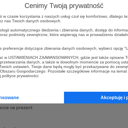
Cenimy Twoją prywatność
w czasie korzystania z naszych usług czuł się komfortowo, dlatego te
zez nas Twoich danych osobowych.
ologii automatycznego śledzenia i zbierania danych, dostęp do inform
 oraz podmioty zewnętrzne, które wspierają nas w prowadzeniu dział
nite
Dodatkowe produkty
oje preferencje dotyczące zbierania danych osobowych, wybierz op
iała
MCN Patronite
ofać w USTAWIENIACH ZAAWANSOWANYCH, gdzie jest także opisane Tw
a przetwarzania danych, a także w dowolnym momencie za pomocą usta
Patronite
Suppi.pl
 Twoich ustawień, Twoje dane będą mogły być przekazywane do zewnę
go Obszaru Gospodarczego. Pozostałe szczegółowe informacje na temat
 Patronite?
Twój sklep z gadżetami
 polityce prywatności.
dzy
Zniżki dla Patronów
Twórców
Projekt AI
ansowane
Akceptuję i 
rcie na prezent