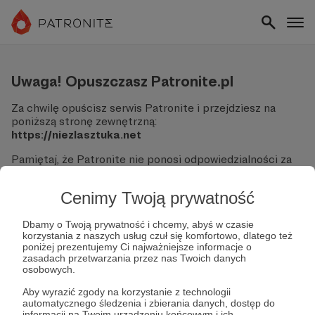
Uwaga! Opuszczasz Patronite.pl
Za chwilę opuścisz serwis Patronite i przejdziesz na
poniższą stronę zewnętrzną:
https://niezlasztuka.net
Pamiętaj, że Patronite nie ponosi odpowiedzialności za
treści ani bezpieczeństwo odwiedzanych witryn.
Cenimy Twoją prywatność
Nie podawaj swoich danych logowania ani informacji
finansowych na podjerzanych stronach.
Sprawdź dokładnie adres URL, zanim klikniesz przycisk
Dbamy o Twoją prywatność i chcemy, abyś w czasie
korzystania z naszych usług czuł się komfortowo, dlatego też
"Tak, przejdź do strony".
poniżej prezentujemy Ci najważniejsze informacje o
Jeśli masz wątpliwości, wróć do Patronite i zweryfikuj
zasadach przetwarzania przez nas Twoich danych
link.
osobowych.
Czy na pewno chcesz kontynuować?
Aby wyrazić zgody na korzystanie z technologii
automatycznego śledzenia i zbierania danych, dostęp do
informacji na Twoim urządzeniu końcowym i ich