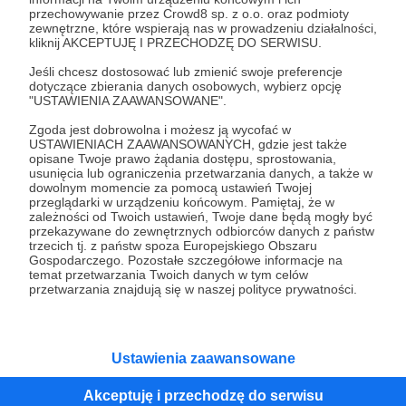
przechowywanie przez Crowd8 sp. z o.o. oraz podmioty
Tak, przejdź do strony
zewnętrzne, które wspierają nas w prowadzeniu działalności,
kliknij AKCEPTUJĘ I PRZECHODZĘ DO SERWISU.
Pozostań na Patronite
Jeśli chcesz dostosować lub zmienić swoje preferencje
dotyczące zbierania danych osobowych, wybierz opcję
"USTAWIENIA ZAAWANSOWANE".
Zgoda jest dobrowolna i możesz ją wycofać w
Kategorie
USTAWIENIACH ZAAWANSOWANYCH, gdzie jest także
opisane Twoje prawo żądania dostępu, sprostowania,
O Patronite
usunięcia lub ograniczenia przetwarzania danych, a także w
Dodatkowe produkty
dowolnym momencie za pomocą ustawień Twojej
przeglądarki w urządzeniu końcowym. Pamiętaj, że w
Pomoc
zależności od Twoich ustawień, Twoje dane będą mogły być
przekazywane do zewnętrznych odbiorców danych z państw
trzecich tj. z państw spoza Europejskiego Obszaru
Gospodarczego. Pozostałe szczegółowe informacje na
temat przetwarzania Twoich danych w tym celów
Regulamin
Polityka prywatności
Patronite Commons
przetwarzania znajdują się w naszej polityce prywatności.
Warunki korzystania z serwisu
Ustawienia zaawansowane
Akceptuję i przechodzę do serwisu
Unia Europejska