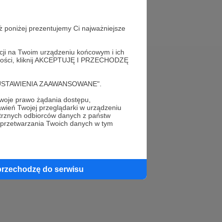
ż poniżej prezentujemy Ci najważniejsze
acji na Twoim urządzeniu końcowym i ich
alności, kliknij AKCEPTUJĘ I PRZECHODZĘ
Pomoc
cję "USTAWIENIA ZAAWANSOWANE".
FAQ
oje prawo żądania dostępu,
wień Twojej przeglądarki w urządzeniu
Kontakt z zespołem Patronite
trznych odbiorców danych z państw
 przetwarzania Twoich danych w tym
Zgłoś nadużycie
Rada Naukowa
przechodzę do serwisu