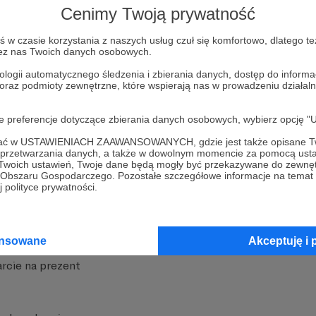
Cenimy Twoją prywatność
w czasie korzystania z naszych usług czuł się komfortowo, dlatego te
zez nas Twoich danych osobowych.
ologii automatycznego śledzenia i zbierania danych, dostęp do inform
 oraz podmioty zewnętrzne, które wspierają nas w prowadzeniu dział
nite
Dodatkowe produkty
oje preferencje dotyczące zbierania danych osobowych, wybierz op
iała
MCN Patronite
ofać w USTAWIENIACH ZAAWANSOWANYCH, gdzie jest także opisane Tw
a przetwarzania danych, a także w dowolnym momencie za pomocą usta
Patronite
Suppi.pl
 Twoich ustawień, Twoje dane będą mogły być przekazywane do zewnę
go Obszaru Gospodarczego. Pozostałe szczegółowe informacje na temat
 Patronite?
Twój sklep z gadżetami
 polityce prywatności.
dzy
Zniżki dla Patronów
Twórców
Projekt AI
ansowane
Akceptuję i 
rcie na prezent