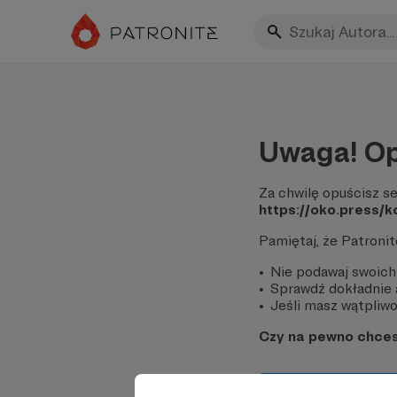
Uwaga! Op
Za chwilę opuścisz se
https://oko.press/
Pamiętaj, że Patroni
Nie podawaj swoich
Sprawdź dokładnie a
Jeśli masz wątpliwoś
Czy na pewno chce
Tak, przejdź do 