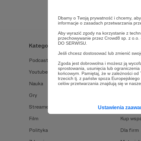
Dbamy o Twoją prywatność i chcemy, abyś 
informacje o zasadach przetwarzania pr
Aby wyrazić zgody na korzystanie z techn
przechowywanie przez Crowd8 sp. z o.o.
DO SERWISU.
Kategorie
O Patro
Jeśli chcesz dostosować lub zmienić sw
Podcast
Jak to dz
Zgoda jest dobrowolna i możesz ją wyc
sprostowania, usunięcia lub ograniczeni
Youtube
Funkcje 
końcowym. Pamiętaj, że w zależności od
trzecich tj. z państw spoza Europejskie
Nauka
Dlaczego
celów przetwarzania znajdują się w naszej
Gry
Baza wie
Streamerzy
Opinie 
Ustawienia zaaw
Film
Kup wspa
Polityka
Dla firm