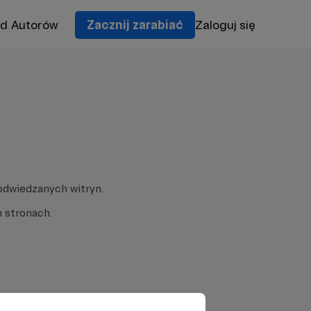
od Autorów
Zacznij zarabiać
Zaloguj się
odwiedzanych witryn.
 stronach.