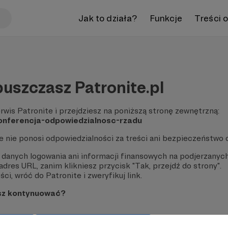
Jak to działa?
Funkcje
Treści 
uszczasz Patronite.pl
rwis Patronite i przejdziesz na poniższą stronę zewnętrzną:
konferencja-odpowiedzialnosc-rzadu
te nie ponosi odpowiedzialności za treści ani bezpieczeństwo 
 danych logowania ani informacji finansowych na podjerzanych
dres URL, zanim klikniesz przycisk "Tak, przejdź do strony".
ci, wróć do Patronite i zweryfikuj link.
sz kontynuować?
strony
Pozostań na Patronite