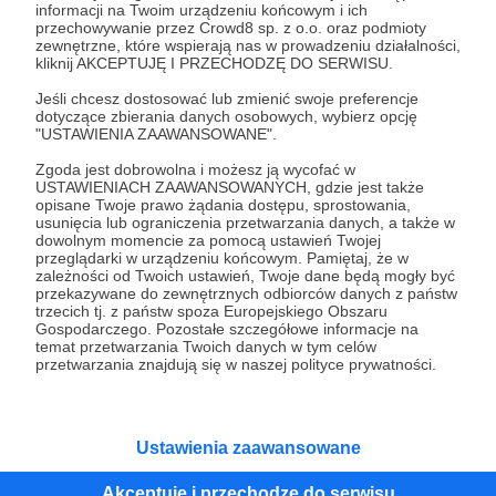
informacji na Twoim urządzeniu końcowym i ich
przechowywanie przez Crowd8 sp. z o.o. oraz podmioty
Tak, przejdź do strony
zewnętrzne, które wspierają nas w prowadzeniu działalności,
kliknij AKCEPTUJĘ I PRZECHODZĘ DO SERWISU.
Pozostań na Patronite
Jeśli chcesz dostosować lub zmienić swoje preferencje
dotyczące zbierania danych osobowych, wybierz opcję
"USTAWIENIA ZAAWANSOWANE".
Zgoda jest dobrowolna i możesz ją wycofać w
USTAWIENIACH ZAAWANSOWANYCH, gdzie jest także
Kategorie
opisane Twoje prawo żądania dostępu, sprostowania,
O Patronite
usunięcia lub ograniczenia przetwarzania danych, a także w
dowolnym momencie za pomocą ustawień Twojej
Dodatkowe produkty
przeglądarki w urządzeniu końcowym. Pamiętaj, że w
Pomoc
zależności od Twoich ustawień, Twoje dane będą mogły być
przekazywane do zewnętrznych odbiorców danych z państw
trzecich tj. z państw spoza Europejskiego Obszaru
Gospodarczego. Pozostałe szczegółowe informacje na
temat przetwarzania Twoich danych w tym celów
przetwarzania znajdują się w naszej polityce prywatności.
Regulamin
Polityka prywatności
Patronite Commons
Warunki korzystania z serwisu
Ustawienia zaawansowane
Akceptuję i przechodzę do serwisu