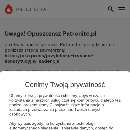
Uwaga! Opuszczasz Patronite.pl
Za chwilę opuścisz serwis Patronite i przejdziesz na
poniższą stronę zewnętrzną:
https://oko.press/przylebska-trybunal-
konstytucyjny-kadencja
Pamiętaj, że Patronite nie ponosi odpowiedzialności za
treści ani bezpieczeństwo odwiedzanych witryn.
Cenimy Twoją prywatność
Nie podawaj swoich danych logowania ani informacji
finansowych na podjerzanych stronach.
Dbamy o Twoją prywatność i chcemy, abyś w czasie
Sprawdź dokładnie adres URL, zanim klikniesz przycisk
korzystania z naszych usług czuł się komfortowo, dlatego też
"Tak, przejdź do strony".
poniżej prezentujemy Ci najważniejsze informacje o
Jeśli masz wątpliwości, wróć do Patronite i zweryfikuj
zasadach przetwarzania przez nas Twoich danych
osobowych.
link.
Aby wyrazić zgody na korzystanie z technologii
Czy na pewno chcesz kontynuować?
automatycznego śledzenia i zbierania danych, dostęp do