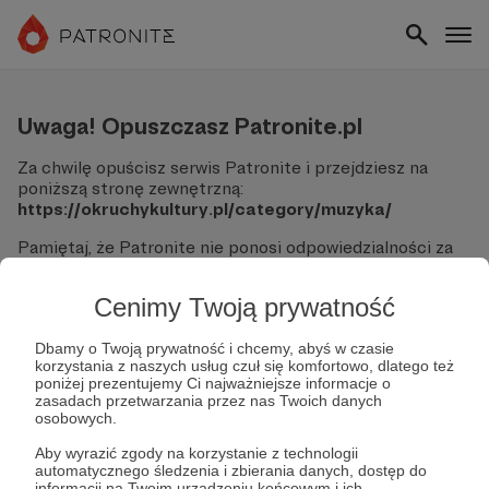
Uwaga! Opuszczasz Patronite.pl
Za chwilę opuścisz serwis Patronite i przejdziesz na
poniższą stronę zewnętrzną:
https://okruchykultury.pl/category/muzyka/
Pamiętaj, że Patronite nie ponosi odpowiedzialności za
treści ani bezpieczeństwo odwiedzanych witryn.
Cenimy Twoją prywatność
Nie podawaj swoich danych logowania ani informacji
finansowych na podjerzanych stronach.
Sprawdź dokładnie adres URL, zanim klikniesz przycisk
Dbamy o Twoją prywatność i chcemy, abyś w czasie
korzystania z naszych usług czuł się komfortowo, dlatego też
"Tak, przejdź do strony".
poniżej prezentujemy Ci najważniejsze informacje o
Jeśli masz wątpliwości, wróć do Patronite i zweryfikuj
zasadach przetwarzania przez nas Twoich danych
link.
osobowych.
Czy na pewno chcesz kontynuować?
Aby wyrazić zgody na korzystanie z technologii
automatycznego śledzenia i zbierania danych, dostęp do
informacji na Twoim urządzeniu końcowym i ich