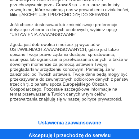
przechowywanie przez Crowd8 sp. z o.o. oraz podmioty
Tak, przejdź do strony
zewnętrzne, które wspierają nas w prowadzeniu działalności,
kliknij AKCEPTUJĘ I PRZECHODZĘ DO SERWISU.
Pozostań na Patronite
Jeśli chcesz dostosować lub zmienić swoje preferencje
dotyczące zbierania danych osobowych, wybierz opcję
"USTAWIENIA ZAAWANSOWANE".
Zgoda jest dobrowolna i możesz ją wycofać w
Kategorie
USTAWIENIACH ZAAWANSOWANYCH, gdzie jest także
opisane Twoje prawo żądania dostępu, sprostowania,
O Patronite
usunięcia lub ograniczenia przetwarzania danych, a także w
Dodatkowe produkty
dowolnym momencie za pomocą ustawień Twojej
przeglądarki w urządzeniu końcowym. Pamiętaj, że w
Pomoc
zależności od Twoich ustawień, Twoje dane będą mogły być
przekazywane do zewnętrznych odbiorców danych z państw
trzecich tj. z państw spoza Europejskiego Obszaru
Gospodarczego. Pozostałe szczegółowe informacje na
temat przetwarzania Twoich danych w tym celów
Regulamin
Polityka prywatności
Patronite Commons
przetwarzania znajdują się w naszej polityce prywatności.
Warunki korzystania z serwisu
Ustawienia zaawansowane
Akceptuję i przechodzę do serwisu
Unia Europejska