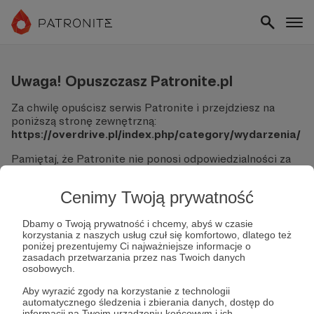
Uwaga! Opuszczasz Patronite.pl
Za chwilę opuścisz serwis Patronite i przejdziesz na
poniższą stronę zewnętrzną:
https://overdrive.pl/index.php/category/wydarzenia/
Pamiętaj, że Patronite nie ponosi odpowiedzialności za
treści ani bezpieczeństwo odwiedzanych witryn.
Cenimy Twoją prywatność
Nie podawaj swoich danych logowania ani informacji
finansowych na podjerzanych stronach.
Sprawdź dokładnie adres URL, zanim klikniesz przycisk
Dbamy o Twoją prywatność i chcemy, abyś w czasie
korzystania z naszych usług czuł się komfortowo, dlatego też
"Tak, przejdź do strony".
poniżej prezentujemy Ci najważniejsze informacje o
Jeśli masz wątpliwości, wróć do Patronite i zweryfikuj
zasadach przetwarzania przez nas Twoich danych
link.
osobowych.
Czy na pewno chcesz kontynuować?
Aby wyrazić zgody na korzystanie z technologii
automatycznego śledzenia i zbierania danych, dostęp do
informacji na Twoim urządzeniu końcowym i ich