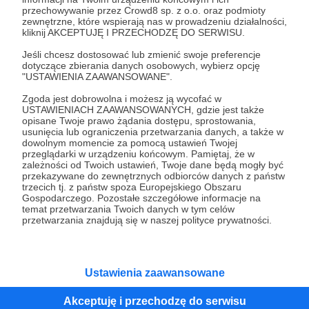
przechowywanie przez Crowd8 sp. z o.o. oraz podmioty
Tak, przejdź do strony
zewnętrzne, które wspierają nas w prowadzeniu działalności,
kliknij AKCEPTUJĘ I PRZECHODZĘ DO SERWISU.
Pozostań na Patronite
Jeśli chcesz dostosować lub zmienić swoje preferencje
dotyczące zbierania danych osobowych, wybierz opcję
"USTAWIENIA ZAAWANSOWANE".
Zgoda jest dobrowolna i możesz ją wycofać w
Kategorie
USTAWIENIACH ZAAWANSOWANYCH, gdzie jest także
opisane Twoje prawo żądania dostępu, sprostowania,
O Patronite
usunięcia lub ograniczenia przetwarzania danych, a także w
Dodatkowe produkty
dowolnym momencie za pomocą ustawień Twojej
przeglądarki w urządzeniu końcowym. Pamiętaj, że w
Pomoc
zależności od Twoich ustawień, Twoje dane będą mogły być
przekazywane do zewnętrznych odbiorców danych z państw
trzecich tj. z państw spoza Europejskiego Obszaru
Gospodarczego. Pozostałe szczegółowe informacje na
temat przetwarzania Twoich danych w tym celów
Regulamin
Polityka prywatności
Patronite Commons
przetwarzania znajdują się w naszej polityce prywatności.
Warunki korzystania z serwisu
Ustawienia zaawansowane
Akceptuję i przechodzę do serwisu
Unia Europejska