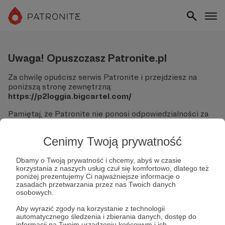
Uwaga! Opuszczasz Patronite.pl
Za chwilę opuścisz serwis Patronite i przejdziesz na
poniższą stronę zewnętrzną:
https://p2loggia.bigcartel.com/
Pamiętaj, że Patronite nie ponosi odpowiedzialności za
treści ani bezpieczeństwo odwiedzanych witryn.
Cenimy Twoją prywatność
Nie podawaj swoich danych logowania ani informacji
finansowych na podjerzanych stronach.
Sprawdź dokładnie adres URL, zanim klikniesz przycisk
Dbamy o Twoją prywatność i chcemy, abyś w czasie
korzystania z naszych usług czuł się komfortowo, dlatego też
"Tak, przejdź do strony".
poniżej prezentujemy Ci najważniejsze informacje o
Jeśli masz wątpliwości, wróć do Patronite i zweryfikuj
zasadach przetwarzania przez nas Twoich danych
link.
osobowych.
Czy na pewno chcesz kontynuować?
Aby wyrazić zgody na korzystanie z technologii
automatycznego śledzenia i zbierania danych, dostęp do
informacji na Twoim urządzeniu końcowym i ich