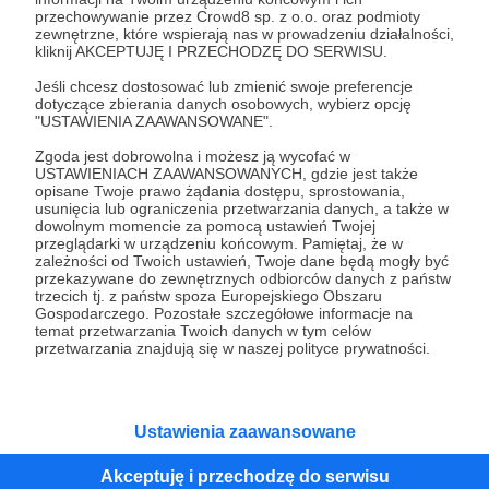
przechowywanie przez Crowd8 sp. z o.o. oraz podmioty
Tak, przejdź do strony
zewnętrzne, które wspierają nas w prowadzeniu działalności,
kliknij AKCEPTUJĘ I PRZECHODZĘ DO SERWISU.
Pozostań na Patronite
Jeśli chcesz dostosować lub zmienić swoje preferencje
dotyczące zbierania danych osobowych, wybierz opcję
"USTAWIENIA ZAAWANSOWANE".
Zgoda jest dobrowolna i możesz ją wycofać w
Kategorie
USTAWIENIACH ZAAWANSOWANYCH, gdzie jest także
opisane Twoje prawo żądania dostępu, sprostowania,
O Patronite
usunięcia lub ograniczenia przetwarzania danych, a także w
Dodatkowe produkty
dowolnym momencie za pomocą ustawień Twojej
przeglądarki w urządzeniu końcowym. Pamiętaj, że w
Pomoc
zależności od Twoich ustawień, Twoje dane będą mogły być
przekazywane do zewnętrznych odbiorców danych z państw
trzecich tj. z państw spoza Europejskiego Obszaru
Gospodarczego. Pozostałe szczegółowe informacje na
temat przetwarzania Twoich danych w tym celów
Regulamin
Polityka prywatności
Patronite Commons
przetwarzania znajdują się w naszej polityce prywatności.
Warunki korzystania z serwisu
Ustawienia zaawansowane
Akceptuję i przechodzę do serwisu
Unia Europejska