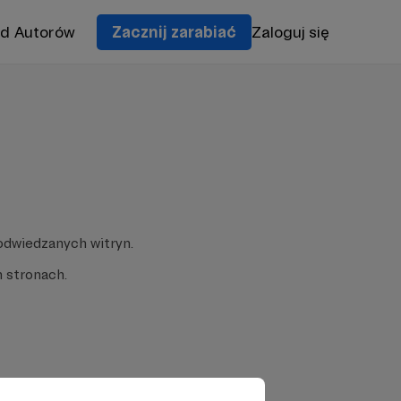
od Autorów
Zacznij zarabiać
Zaloguj się
odwiedzanych witryn.
 stronach.