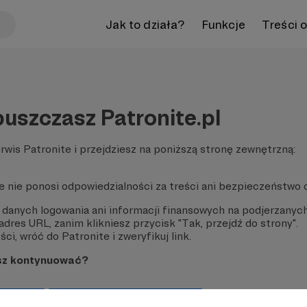
Jak to działa?
Funkcje
Treści 
uszczasz Patronite.pl
rwis Patronite i przejdziesz na poniższą stronę zewnętrzną:
te nie ponosi odpowiedzialności za treści ani bezpieczeństwo 
 danych logowania ani informacji finansowych na podjerzanych
dres URL, zanim klikniesz przycisk "Tak, przejdź do strony".
ci, wróć do Patronite i zweryfikuj link.
sz kontynuować?
strony
Pozostań na Patronite