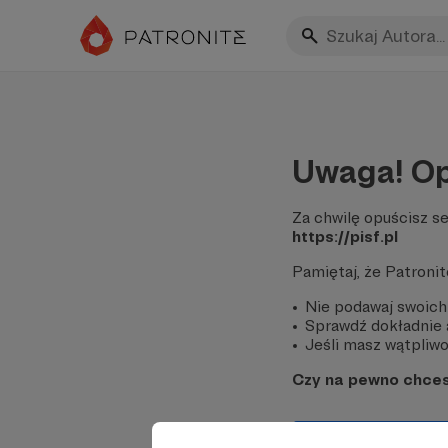
Uwaga! Op
Za chwilę opuścisz se
https://pisf.pl
Pamiętaj, że Patroni
Nie podawaj swoich
Sprawdź dokładnie a
Jeśli masz wątpliwoś
Czy na pewno chce
Tak, przejdź do 