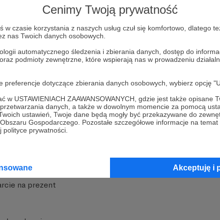
Cenimy Twoją prywatność
w czasie korzystania z naszych usług czuł się komfortowo, dlatego te
zez nas Twoich danych osobowych.
ologii automatycznego śledzenia i zbierania danych, dostęp do inform
 oraz podmioty zewnętrzne, które wspierają nas w prowadzeniu dział
nite
Dodatkowe produkty
oje preferencje dotyczące zbierania danych osobowych, wybierz op
iała
MCN Patronite
ofać w USTAWIENIACH ZAAWANSOWANYCH, gdzie jest także opisane Tw
a przetwarzania danych, a także w dowolnym momencie za pomocą usta
Patronite
Suppi.pl
 Twoich ustawień, Twoje dane będą mogły być przekazywane do zewnę
go Obszaru Gospodarczego. Pozostałe szczegółowe informacje na temat
 Patronite?
Twój sklep z gadżetami
 polityce prywatności.
dzy
Zniżki dla Patronów
Twórców
Projekt AI
ansowane
Akceptuję i 
rcie na prezent