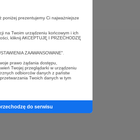
ż poniżej prezentujemy Ci najważniejsze
acji na Twoim urządzeniu końcowym i ich
alności, kliknij AKCEPTUJĘ I PRZECHODZĘ
Pomoc
cję "USTAWIENIA ZAAWANSOWANE".
FAQ
oje prawo żądania dostępu,
wień Twojej przeglądarki w urządzeniu
Kontakt z zespołem Patronite
trznych odbiorców danych z państw
 przetwarzania Twoich danych w tym
Zgłoś nadużycie
Rada Naukowa
przechodzę do serwisu