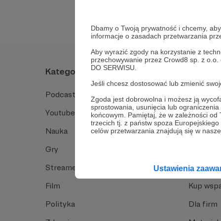
Dbamy o Twoją prywatność i chcemy, abyś 
informacje o zasadach przetwarzania pr
Aby wyrazić zgody na korzystanie z techn
przechowywanie przez Crowd8 sp. z o.o.
DO SERWISU.
Kategorie
O Patro
Jeśli chcesz dostosować lub zmienić sw
Podcast
Jak to dz
Zgoda jest dobrowolna i możesz ją wyc
sprostowania, usunięcia lub ograniczeni
Youtube
Funkcje 
końcowym. Pamiętaj, że w zależności od
trzecich tj. z państw spoza Europejskie
Nauka
Dlaczego
celów przetwarzania znajdują się w naszej
Gry
Baza wie
Streamerzy
Opinie 
Ustawienia zaaw
Film
Kup wspa
Polityka
Dla firm