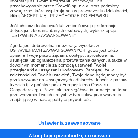
informacji na Twoim urządzeniu końcowym i ich
przechowywanie przez Crowd8 sp. z o.o. oraz podmioty
Tak, przejdź do strony
zewnętrzne, które wspierają nas w prowadzeniu działalności,
kliknij AKCEPTUJĘ I PRZECHODZĘ DO SERWISU.
Pozostań na Patronite
Jeśli chcesz dostosować lub zmienić swoje preferencje
dotyczące zbierania danych osobowych, wybierz opcję
"USTAWIENIA ZAAWANSOWANE".
Zgoda jest dobrowolna i możesz ją wycofać w
Kategorie
USTAWIENIACH ZAAWANSOWANYCH, gdzie jest także
O Patronite
opisane Twoje prawo żądania dostępu, sprostowania,
usunięcia lub ograniczenia przetwarzania danych, a także w
Dodatkowe produkty
dowolnym momencie za pomocą ustawień Twojej
Pomoc
przeglądarki w urządzeniu końcowym. Pamiętaj, że w
zależności od Twoich ustawień, Twoje dane będą mogły być
przekazywane do zewnętrznych odbiorców danych z państw
trzecich tj. z państw spoza Europejskiego Obszaru
Gospodarczego. Pozostałe szczegółowe informacje na temat
przetwarzania Twoich danych w tym celów przetwarzania
Regulamin
Polityka prywatności
Patronite Commons
znajdują się w naszej polityce prywatności.
Warunki korzystania z serwisu
Ustawienia zaawansowane
Unia Europejska
Akceptuję i przechodzę do serwisu