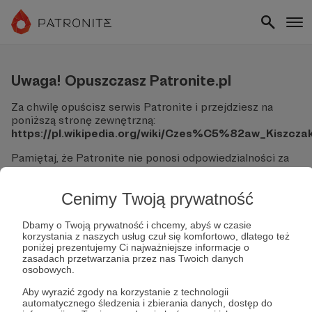
Uwaga! Opuszczasz Patronite.pl
Za chwilę opuścisz serwis Patronite i przejdziesz na
poniższą stronę zewnętrzną:
https://pl.wikipedia.org/wiki/Czes%C5%82aw_Kiszcza
Pamiętaj, że Patronite nie ponosi odpowiedzialności za
treści ani bezpieczeństwo odwiedzanych witryn.
Nie podawaj swoich danych logowania ani informacji
Cenimy Twoją prywatność
finansowych na podjerzanych stronach.
Sprawdź dokładnie adres URL, zanim klikniesz przycisk
Dbamy o Twoją prywatność i chcemy, abyś w czasie
"Tak, przejdź do strony".
korzystania z naszych usług czuł się komfortowo, dlatego też
Jeśli masz wątpliwości, wróć do Patronite i zweryfikuj
poniżej prezentujemy Ci najważniejsze informacje o
zasadach przetwarzania przez nas Twoich danych
link.
osobowych.
Czy na pewno chcesz kontynuować?
Aby wyrazić zgody na korzystanie z technologii
automatycznego śledzenia i zbierania danych, dostęp do