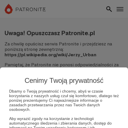
Uwaga! Opuszczasz Patronite.pl
Za chwilę opuścisz serwis Patronite i przejdziesz na
poniższą stronę zewnętrzną:
https://pl.wikipedia.org/wiki/Jerzy_Urban
Pamiętaj, że Patronite nie ponosi odpowiedzialności za
treści ani bezpieczeństwo odwiedzanych witryn.
Cenimy Twoją prywatność
Nie podawaj swoich danych logowania ani informacji
finansowych na podjerzanych stronach.
Sprawdź dokładnie adres URL, zanim klikniesz przycisk
Dbamy o Twoją prywatność i chcemy, abyś w czasie
korzystania z naszych usług czuł się komfortowo, dlatego też
"Tak, przejdź do strony".
poniżej prezentujemy Ci najważniejsze informacje o
Jeśli masz wątpliwości, wróć do Patronite i zweryfikuj
zasadach przetwarzania przez nas Twoich danych
link.
osobowych.
Czy na pewno chcesz kontynuować?
Aby wyrazić zgody na korzystanie z technologii
automatycznego śledzenia i zbierania danych, dostęp do
informacji na Twoim urządzeniu końcowym i ich