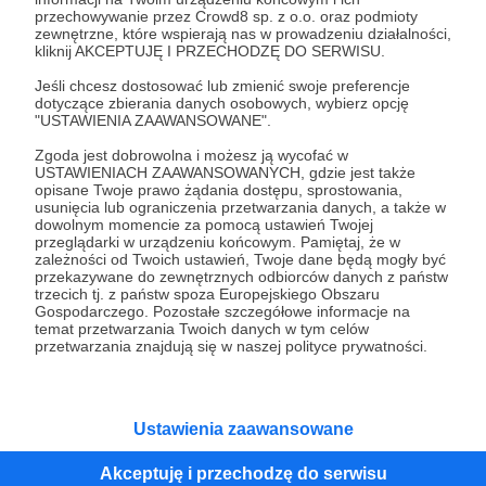
przechowywanie przez Crowd8 sp. z o.o. oraz podmioty
Tak, przejdź do strony
zewnętrzne, które wspierają nas w prowadzeniu działalności,
kliknij AKCEPTUJĘ I PRZECHODZĘ DO SERWISU.
Pozostań na Patronite
Jeśli chcesz dostosować lub zmienić swoje preferencje
dotyczące zbierania danych osobowych, wybierz opcję
"USTAWIENIA ZAAWANSOWANE".
Zgoda jest dobrowolna i możesz ją wycofać w
Kategorie
USTAWIENIACH ZAAWANSOWANYCH, gdzie jest także
opisane Twoje prawo żądania dostępu, sprostowania,
O Patronite
usunięcia lub ograniczenia przetwarzania danych, a także w
Dodatkowe produkty
dowolnym momencie za pomocą ustawień Twojej
przeglądarki w urządzeniu końcowym. Pamiętaj, że w
Pomoc
zależności od Twoich ustawień, Twoje dane będą mogły być
przekazywane do zewnętrznych odbiorców danych z państw
trzecich tj. z państw spoza Europejskiego Obszaru
Gospodarczego. Pozostałe szczegółowe informacje na
temat przetwarzania Twoich danych w tym celów
Regulamin
Polityka prywatności
Patronite Commons
przetwarzania znajdują się w naszej polityce prywatności.
Warunki korzystania z serwisu
Ustawienia zaawansowane
Akceptuję i przechodzę do serwisu
Unia Europejska