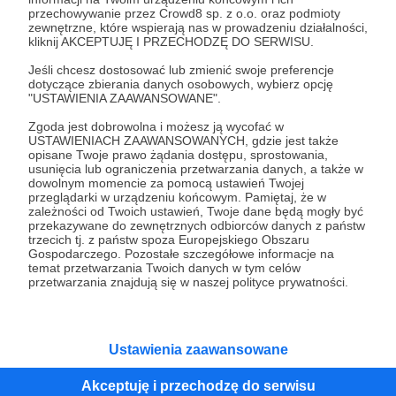
przechowywanie przez Crowd8 sp. z o.o. oraz podmioty
Tak, przejdź do strony
zewnętrzne, które wspierają nas w prowadzeniu działalności,
kliknij AKCEPTUJĘ I PRZECHODZĘ DO SERWISU.
Pozostań na Patronite
Jeśli chcesz dostosować lub zmienić swoje preferencje
dotyczące zbierania danych osobowych, wybierz opcję
"USTAWIENIA ZAAWANSOWANE".
Zgoda jest dobrowolna i możesz ją wycofać w
Kategorie
USTAWIENIACH ZAAWANSOWANYCH, gdzie jest także
opisane Twoje prawo żądania dostępu, sprostowania,
O Patronite
usunięcia lub ograniczenia przetwarzania danych, a także w
Dodatkowe produkty
dowolnym momencie za pomocą ustawień Twojej
przeglądarki w urządzeniu końcowym. Pamiętaj, że w
Pomoc
zależności od Twoich ustawień, Twoje dane będą mogły być
przekazywane do zewnętrznych odbiorców danych z państw
trzecich tj. z państw spoza Europejskiego Obszaru
Gospodarczego. Pozostałe szczegółowe informacje na
temat przetwarzania Twoich danych w tym celów
Regulamin
Polityka prywatności
Patronite Commons
przetwarzania znajdują się w naszej polityce prywatności.
Warunki korzystania z serwisu
Ustawienia zaawansowane
Akceptuję i przechodzę do serwisu
Unia Europejska