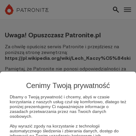
Uwaga! Opuszczasz Patronite.pl
Za chwilę opuścisz serwis Patronite i przejdziesz na
poniższą stronę zewnętrzną:
https://pl.wikipedia.org/wiki/Lech_Kaczy%C5%84ski
Pamiętaj, że Patronite nie ponosi odpowiedzialności za
treści ani bezpieczeństwo odwiedzanych witryn.
Cenimy Twoją prywatność
Nie podawaj swoich danych logowania ani informacji
finansowych na podjerzanych stronach.
Sprawdź dokładnie adres URL, zanim klikniesz przycisk
Dbamy o Twoją prywatność i chcemy, abyś w czasie
korzystania z naszych usług czuł się komfortowo, dlatego też
"Tak, przejdź do strony".
poniżej prezentujemy Ci najważniejsze informacje o
Jeśli masz wątpliwości, wróć do Patronite i zweryfikuj
zasadach przetwarzania przez nas Twoich danych
link.
osobowych.
Czy na pewno chcesz kontynuować?
Aby wyrazić zgody na korzystanie z technologii
automatycznego śledzenia i zbierania danych, dostęp do
informacji na Twoim urządzeniu końcowym i ich