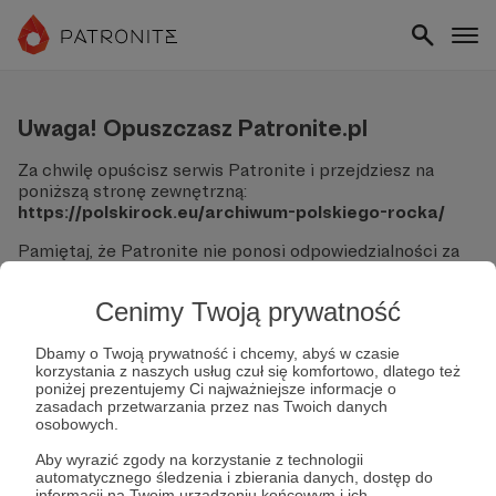
Uwaga! Opuszczasz Patronite.pl
Za chwilę opuścisz serwis Patronite i przejdziesz na
poniższą stronę zewnętrzną:
https://polskirock.eu/archiwum-polskiego-rocka/
Pamiętaj, że Patronite nie ponosi odpowiedzialności za
treści ani bezpieczeństwo odwiedzanych witryn.
Cenimy Twoją prywatność
Nie podawaj swoich danych logowania ani informacji
finansowych na podjerzanych stronach.
Sprawdź dokładnie adres URL, zanim klikniesz przycisk
Dbamy o Twoją prywatność i chcemy, abyś w czasie
korzystania z naszych usług czuł się komfortowo, dlatego też
"Tak, przejdź do strony".
poniżej prezentujemy Ci najważniejsze informacje o
Jeśli masz wątpliwości, wróć do Patronite i zweryfikuj
zasadach przetwarzania przez nas Twoich danych
link.
osobowych.
Czy na pewno chcesz kontynuować?
Aby wyrazić zgody na korzystanie z technologii
automatycznego śledzenia i zbierania danych, dostęp do
informacji na Twoim urządzeniu końcowym i ich