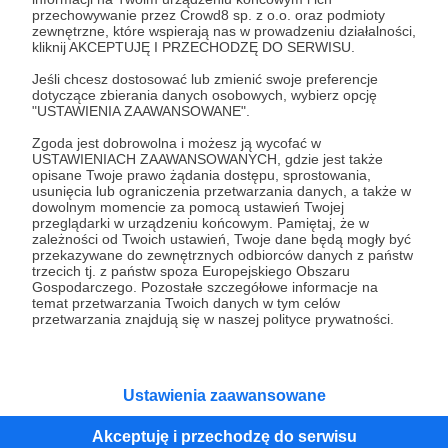
przechowywanie przez Crowd8 sp. z o.o. oraz podmioty
Tak, przejdź do strony
zewnętrzne, które wspierają nas w prowadzeniu działalności,
kliknij AKCEPTUJĘ I PRZECHODZĘ DO SERWISU.
Pozostań na Patronite
Jeśli chcesz dostosować lub zmienić swoje preferencje
dotyczące zbierania danych osobowych, wybierz opcję
"USTAWIENIA ZAAWANSOWANE".
Zgoda jest dobrowolna i możesz ją wycofać w
Kategorie
USTAWIENIACH ZAAWANSOWANYCH, gdzie jest także
opisane Twoje prawo żądania dostępu, sprostowania,
O Patronite
usunięcia lub ograniczenia przetwarzania danych, a także w
Dodatkowe produkty
dowolnym momencie za pomocą ustawień Twojej
przeglądarki w urządzeniu końcowym. Pamiętaj, że w
Pomoc
zależności od Twoich ustawień, Twoje dane będą mogły być
przekazywane do zewnętrznych odbiorców danych z państw
trzecich tj. z państw spoza Europejskiego Obszaru
Gospodarczego. Pozostałe szczegółowe informacje na
temat przetwarzania Twoich danych w tym celów
Regulamin
Polityka prywatności
Patronite Commons
przetwarzania znajdują się w naszej polityce prywatności.
Warunki korzystania z serwisu
Ustawienia zaawansowane
Akceptuję i przechodzę do serwisu
Unia Europejska