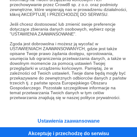
przechowywanie przez Crowd8 sp. z o.o. oraz podmioty
Tak, przejdź do strony
zewnętrzne, które wspierają nas w prowadzeniu działalności,
kliknij AKCEPTUJĘ I PRZECHODZĘ DO SERWISU.
Pozostań na Patronite
Jeśli chcesz dostosować lub zmienić swoje preferencje
dotyczące zbierania danych osobowych, wybierz opcję
"USTAWIENIA ZAAWANSOWANE".
Zgoda jest dobrowolna i możesz ją wycofać w
Kategorie
USTAWIENIACH ZAAWANSOWANYCH, gdzie jest także
opisane Twoje prawo żądania dostępu, sprostowania,
O Patronite
usunięcia lub ograniczenia przetwarzania danych, a także w
Dodatkowe produkty
dowolnym momencie za pomocą ustawień Twojej
przeglądarki w urządzeniu końcowym. Pamiętaj, że w
Pomoc
zależności od Twoich ustawień, Twoje dane będą mogły być
przekazywane do zewnętrznych odbiorców danych z państw
trzecich tj. z państw spoza Europejskiego Obszaru
Gospodarczego. Pozostałe szczegółowe informacje na
temat przetwarzania Twoich danych w tym celów
Regulamin
Polityka prywatności
Patronite Commons
przetwarzania znajdują się w naszej polityce prywatności.
Warunki korzystania z serwisu
Ustawienia zaawansowane
Akceptuję i przechodzę do serwisu
Unia Europejska