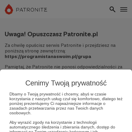
Uwaga! Opuszczasz Patronite.pl
Za chwilę opuścisz serwis Patronite i przejdziesz na
poniższą stronę zewnętrzną:
https://programistanaswoim.pl/grupa
Pamiętaj, że Patronite nie ponosi odpowiedzialności za
treści ani bezpieczeństwo odwiedzanych witryn.
Cenimy Twoją prywatność
Nie podawaj swoich danych logowania ani informacji
finansowych na podjerzanych stronach.
Sprawdź dokładnie adres URL, zanim klikniesz przycisk
Dbamy o Twoją prywatność i chcemy, abyś w czasie
korzystania z naszych usług czuł się komfortowo, dlatego też
"Tak, przejdź do strony".
poniżej prezentujemy Ci najważniejsze informacje o
Jeśli masz wątpliwości, wróć do Patronite i zweryfikuj
zasadach przetwarzania przez nas Twoich danych
link.
osobowych.
Czy na pewno chcesz kontynuować?
Aby wyrazić zgody na korzystanie z technologii
automatycznego śledzenia i zbierania danych, dostęp do
informacji na Twoim urządzeniu końcowym i ich