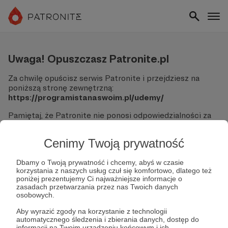
Uwaga! Opuszczasz Patronite.pl
Za chwilę opuścisz serwis Patronite i przejdziesz na
poniższą stronę zewnętrzną:
https://programistanaswoim.pl/udemy/
Pamiętaj, że Patronite nie ponosi odpowiedzialności za
treści ani bezpieczeństwo odwiedzanych witryn.
Cenimy Twoją prywatność
Nie podawaj swoich danych logowania ani informacji
finansowych na podjerzanych stronach.
Sprawdź dokładnie adres URL, zanim klikniesz przycisk
Dbamy o Twoją prywatność i chcemy, abyś w czasie
korzystania z naszych usług czuł się komfortowo, dlatego też
"Tak, przejdź do strony".
poniżej prezentujemy Ci najważniejsze informacje o
Jeśli masz wątpliwości, wróć do Patronite i zweryfikuj
zasadach przetwarzania przez nas Twoich danych
link.
osobowych.
Czy na pewno chcesz kontynuować?
Aby wyrazić zgody na korzystanie z technologii
automatycznego śledzenia i zbierania danych, dostęp do
informacji na Twoim urządzeniu końcowym i ich