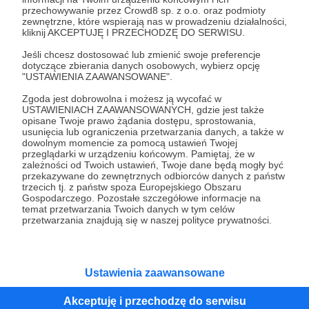
przechowywanie przez Crowd8 sp. z o.o. oraz podmioty
Tak, przejdź do strony
zewnętrzne, które wspierają nas w prowadzeniu działalności,
kliknij AKCEPTUJĘ I PRZECHODZĘ DO SERWISU.
Pozostań na Patronite
Jeśli chcesz dostosować lub zmienić swoje preferencje
dotyczące zbierania danych osobowych, wybierz opcję
"USTAWIENIA ZAAWANSOWANE".
Zgoda jest dobrowolna i możesz ją wycofać w
Kategorie
USTAWIENIACH ZAAWANSOWANYCH, gdzie jest także
opisane Twoje prawo żądania dostępu, sprostowania,
O Patronite
usunięcia lub ograniczenia przetwarzania danych, a także w
Dodatkowe produkty
dowolnym momencie za pomocą ustawień Twojej
przeglądarki w urządzeniu końcowym. Pamiętaj, że w
Pomoc
zależności od Twoich ustawień, Twoje dane będą mogły być
przekazywane do zewnętrznych odbiorców danych z państw
trzecich tj. z państw spoza Europejskiego Obszaru
Gospodarczego. Pozostałe szczegółowe informacje na
temat przetwarzania Twoich danych w tym celów
Regulamin
Polityka prywatności
Patronite Commons
przetwarzania znajdują się w naszej polityce prywatności.
Warunki korzystania z serwisu
Ustawienia zaawansowane
Akceptuję i przechodzę do serwisu
Unia Europejska