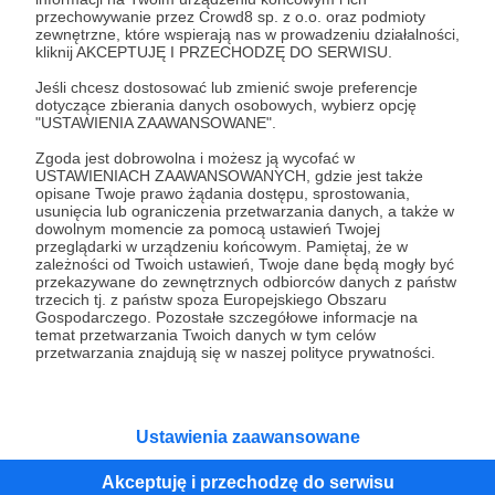
przechowywanie przez Crowd8 sp. z o.o. oraz podmioty
Tak, przejdź do strony
zewnętrzne, które wspierają nas w prowadzeniu działalności,
kliknij AKCEPTUJĘ I PRZECHODZĘ DO SERWISU.
Pozostań na Patronite
Jeśli chcesz dostosować lub zmienić swoje preferencje
dotyczące zbierania danych osobowych, wybierz opcję
"USTAWIENIA ZAAWANSOWANE".
Zgoda jest dobrowolna i możesz ją wycofać w
Kategorie
USTAWIENIACH ZAAWANSOWANYCH, gdzie jest także
opisane Twoje prawo żądania dostępu, sprostowania,
O Patronite
usunięcia lub ograniczenia przetwarzania danych, a także w
Dodatkowe produkty
dowolnym momencie za pomocą ustawień Twojej
przeglądarki w urządzeniu końcowym. Pamiętaj, że w
Pomoc
zależności od Twoich ustawień, Twoje dane będą mogły być
przekazywane do zewnętrznych odbiorców danych z państw
trzecich tj. z państw spoza Europejskiego Obszaru
Gospodarczego. Pozostałe szczegółowe informacje na
temat przetwarzania Twoich danych w tym celów
Regulamin
Polityka prywatności
Patronite Commons
przetwarzania znajdują się w naszej polityce prywatności.
Warunki korzystania z serwisu
Ustawienia zaawansowane
Akceptuję i przechodzę do serwisu
Unia Europejska