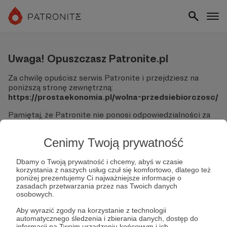
Uwaga! Opuszczasz Patronite.pl
Za chwilę opuścisz serwis Patronite i przejdziesz na
poniższą stronę zewnętrzną:
https://prostaekonomia.pl/wolna-przedsiebiorczosc/
Pamiętaj, że Patronite nie ponosi odpowiedzialności za
treści ani bezpieczeństwo odwiedzanych witryn.
Cenimy Twoją prywatność
Nie podawaj swoich danych logowania ani informacji
finansowych na podjerzanych stronach.
Sprawdź dokładnie adres URL, zanim klikniesz przycisk
Dbamy o Twoją prywatność i chcemy, abyś w czasie
korzystania z naszych usług czuł się komfortowo, dlatego też
"Tak, przejdź do strony".
poniżej prezentujemy Ci najważniejsze informacje o
Jeśli masz wątpliwości, wróć do Patronite i zweryfikuj
zasadach przetwarzania przez nas Twoich danych
link.
osobowych.
Czy na pewno chcesz kontynuować?
Aby wyrazić zgody na korzystanie z technologii
automatycznego śledzenia i zbierania danych, dostęp do
informacji na Twoim urządzeniu końcowym i ich