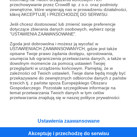
przechowywanie przez Crowd8 sp. z o.o. oraz podmioty
Tak, przejdź do strony
zewnętrzne, które wspierają nas w prowadzeniu działalności,
kliknij AKCEPTUJĘ I PRZECHODZĘ DO SERWISU.
Pozostań na Patronite
Jeśli chcesz dostosować lub zmienić swoje preferencje
dotyczące zbierania danych osobowych, wybierz opcję
"USTAWIENIA ZAAWANSOWANE".
Zgoda jest dobrowolna i możesz ją wycofać w
Kategorie
USTAWIENIACH ZAAWANSOWANYCH, gdzie jest także
opisane Twoje prawo żądania dostępu, sprostowania,
O Patronite
usunięcia lub ograniczenia przetwarzania danych, a także w
Dodatkowe produkty
dowolnym momencie za pomocą ustawień Twojej
przeglądarki w urządzeniu końcowym. Pamiętaj, że w
Pomoc
zależności od Twoich ustawień, Twoje dane będą mogły być
przekazywane do zewnętrznych odbiorców danych z państw
trzecich tj. z państw spoza Europejskiego Obszaru
Gospodarczego. Pozostałe szczegółowe informacje na
temat przetwarzania Twoich danych w tym celów
Regulamin
Polityka prywatności
Patronite Commons
przetwarzania znajdują się w naszej polityce prywatności.
Warunki korzystania z serwisu
Ustawienia zaawansowane
Akceptuję i przechodzę do serwisu
Unia Europejska