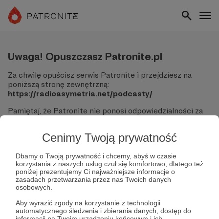
Uwaga! Opuszczasz Patronite.pl
Za chwilę opuścisz serwis Patronite i przejdziesz na
poniższą stronę zewnętrzną:
https://radioasymetria.net/podcasty/
Pamiętaj, że Patronite nie ponosi odpowiedzialności za
treści ani bezpieczeństwo odwiedzanych witryn.
Cenimy Twoją prywatność
Nie podawaj swoich danych logowania ani informacji
finansowych na podjerzanych stronach.
Sprawdź dokładnie adres URL, zanim klikniesz przycisk
Dbamy o Twoją prywatność i chcemy, abyś w czasie
korzystania z naszych usług czuł się komfortowo, dlatego też
"Tak, przejdź do strony".
poniżej prezentujemy Ci najważniejsze informacje o
Jeśli masz wątpliwości, wróć do Patronite i zweryfikuj
zasadach przetwarzania przez nas Twoich danych
link.
osobowych.
Czy na pewno chcesz kontynuować?
Aby wyrazić zgody na korzystanie z technologii
automatycznego śledzenia i zbierania danych, dostęp do
informacji na Twoim urządzeniu końcowym i ich