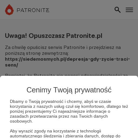
Uwaga! Opuszczasz Patronite.pl
Za chwilę opuścisz serwis Patronite i przejdziesz na
poniższą stronę zewnętrzną:
https://siedemosmych.pl/depresja-gdy-zycie-traci-
sens/
Pamiętaj, że Patronite nie ponosi odpowiedzialności za
treści ani bezpieczeństwo odwiedzanych witryn.
Cenimy Twoją prywatność
Nie podawaj swoich danych logowania ani informacji
finansowych na podjerzanych stronach.
Dbamy o Twoją prywatność i chcemy, abyś w czasie
Sprawdź dokładnie adres URL, zanim klikniesz przycisk
korzystania z naszych usług czuł się komfortowo, dlatego też
"Tak, przejdź do strony".
poniżej prezentujemy Ci najważniejsze informacje o
Jeśli masz wątpliwości, wróć do Patronite i zweryfikuj
zasadach przetwarzania przez nas Twoich danych
osobowych.
link.
Aby wyrazić zgody na korzystanie z technologii
Czy na pewno chcesz kontynuować?
automatycznego śledzenia i zbierania danych, dostęp do