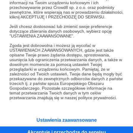
informacji na Twoim urządzeniu końcowym i ich
przechowywanie przez Crowd8 sp. z o.o. oraz podmioty
Tak, przejdź do strony
zewnętrzne, które wspierają nas w prowadzeniu działalności,
kliknij AKCEPTUJĘ I PRZECHODZĘ DO SERWISU.
Pozostań na Patronite
Jeśli chcesz dostosować lub zmienić swoje preferencje
dotyczące zbierania danych osobowych, wybierz opcję
"USTAWIENIA ZAAWANSOWANE".
Zgoda jest dobrowolna i możesz ją wycofać w
USTAWIENIACH ZAAWANSOWANYCH, gdzie jest także
Kategorie
opisane Twoje prawo żądania dostępu, sprostowania,
O Patronite
usunięcia lub ograniczenia przetwarzania danych, a także w
dowolnym momencie za pomocą ustawień Twojej
Dodatkowe produkty
przeglądarki w urządzeniu końcowym. Pamiętaj, że w
Pomoc
zależności od Twoich ustawień, Twoje dane będą mogły być
przekazywane do zewnętrznych odbiorców danych z państw
trzecich tj. z państw spoza Europejskiego Obszaru
Gospodarczego. Pozostałe szczegółowe informacje na
temat przetwarzania Twoich danych w tym celów
przetwarzania znajdują się w naszej polityce prywatności.
Regulamin
Polityka prywatności
Patronite Commons
Warunki korzystania z serwisu
Ustawienia zaawansowane
Akceptuję i przechodzę do serwisu