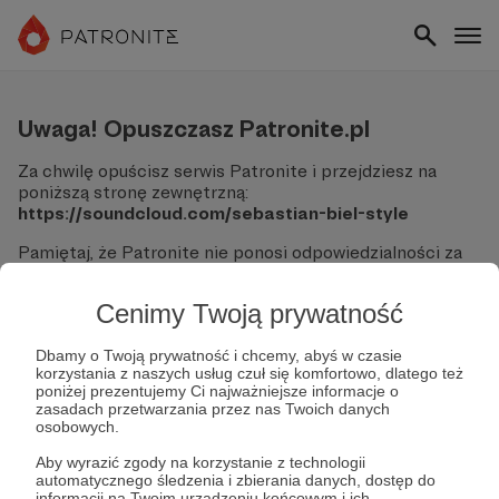
Uwaga! Opuszczasz Patronite.pl
Za chwilę opuścisz serwis Patronite i przejdziesz na
poniższą stronę zewnętrzną:
https://soundcloud.com/sebastian-biel-style
Pamiętaj, że Patronite nie ponosi odpowiedzialności za
treści ani bezpieczeństwo odwiedzanych witryn.
Cenimy Twoją prywatność
Nie podawaj swoich danych logowania ani informacji
finansowych na podjerzanych stronach.
Sprawdź dokładnie adres URL, zanim klikniesz przycisk
Dbamy o Twoją prywatność i chcemy, abyś w czasie
korzystania z naszych usług czuł się komfortowo, dlatego też
"Tak, przejdź do strony".
poniżej prezentujemy Ci najważniejsze informacje o
Jeśli masz wątpliwości, wróć do Patronite i zweryfikuj
zasadach przetwarzania przez nas Twoich danych
link.
osobowych.
Czy na pewno chcesz kontynuować?
Aby wyrazić zgody na korzystanie z technologii
automatycznego śledzenia i zbierania danych, dostęp do
informacji na Twoim urządzeniu końcowym i ich