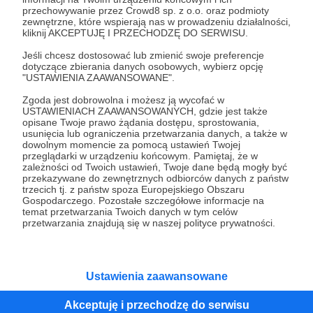
przechowywanie przez Crowd8 sp. z o.o. oraz podmioty
Tak, przejdź do strony
zewnętrzne, które wspierają nas w prowadzeniu działalności,
kliknij AKCEPTUJĘ I PRZECHODZĘ DO SERWISU.
Pozostań na Patronite
Jeśli chcesz dostosować lub zmienić swoje preferencje
dotyczące zbierania danych osobowych, wybierz opcję
"USTAWIENIA ZAAWANSOWANE".
Zgoda jest dobrowolna i możesz ją wycofać w
Kategorie
USTAWIENIACH ZAAWANSOWANYCH, gdzie jest także
opisane Twoje prawo żądania dostępu, sprostowania,
O Patronite
usunięcia lub ograniczenia przetwarzania danych, a także w
Dodatkowe produkty
dowolnym momencie za pomocą ustawień Twojej
przeglądarki w urządzeniu końcowym. Pamiętaj, że w
Pomoc
zależności od Twoich ustawień, Twoje dane będą mogły być
przekazywane do zewnętrznych odbiorców danych z państw
trzecich tj. z państw spoza Europejskiego Obszaru
Gospodarczego. Pozostałe szczegółowe informacje na
temat przetwarzania Twoich danych w tym celów
Regulamin
Polityka prywatności
Patronite Commons
przetwarzania znajdują się w naszej polityce prywatności.
Warunki korzystania z serwisu
Ustawienia zaawansowane
Akceptuję i przechodzę do serwisu
Unia Europejska