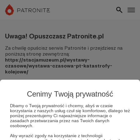
Uwaga! Opuszczasz Patronite.pl
Za chwilę opuścisz serwis Patronite i przejdziesz na
poniższą stronę zewnętrzną:
https://stacjamuzeum.pl/wystawy-
czasowe/wystawa-czasowa-pt-katastrofy-
kolejowe/
Pamiętaj, że Patronite nie ponosi odpowiedzialności za
treści ani bezpieczeństwo odwiedzanych witryn.
Cenimy Twoją prywatność
Nie podawaj swoich danych logowania ani informacji
finansowych na podjerzanych stronach.
Dbamy o Twoją prywatność i chcemy, abyś w czasie
korzystania z naszych usług czuł się komfortowo, dlatego też
Sprawdź dokładnie adres URL, zanim klikniesz przycisk
poniżej prezentujemy Ci najważniejsze informacje o
"Tak, przejdź do strony".
zasadach przetwarzania przez nas Twoich danych
Jeśli masz wątpliwości, wróć do Patronite i zweryfikuj
osobowych.
link.
Aby wyrazić zgody na korzystanie z technologii