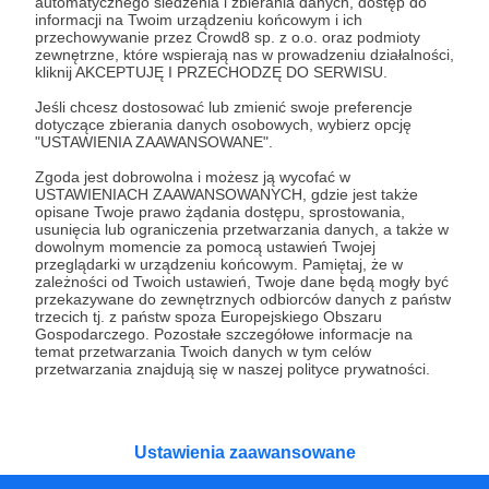
Czy na pewno chcesz kontynuować?
automatycznego śledzenia i zbierania danych, dostęp do
informacji na Twoim urządzeniu końcowym i ich
przechowywanie przez Crowd8 sp. z o.o. oraz podmioty
zewnętrzne, które wspierają nas w prowadzeniu działalności,
Tak, przejdź do strony
kliknij AKCEPTUJĘ I PRZECHODZĘ DO SERWISU.
Jeśli chcesz dostosować lub zmienić swoje preferencje
Pozostań na Patronite
dotyczące zbierania danych osobowych, wybierz opcję
"USTAWIENIA ZAAWANSOWANE".
Zgoda jest dobrowolna i możesz ją wycofać w
USTAWIENIACH ZAAWANSOWANYCH, gdzie jest także
Kategorie
opisane Twoje prawo żądania dostępu, sprostowania,
usunięcia lub ograniczenia przetwarzania danych, a także w
O Patronite
dowolnym momencie za pomocą ustawień Twojej
Dodatkowe produkty
przeglądarki w urządzeniu końcowym. Pamiętaj, że w
zależności od Twoich ustawień, Twoje dane będą mogły być
Pomoc
przekazywane do zewnętrznych odbiorców danych z państw
trzecich tj. z państw spoza Europejskiego Obszaru
Gospodarczego. Pozostałe szczegółowe informacje na
temat przetwarzania Twoich danych w tym celów
przetwarzania znajdują się w naszej polityce prywatności.
Regulamin
Polityka prywatności
Patronite Commons
Warunki korzystania z serwisu
Ustawienia zaawansowane