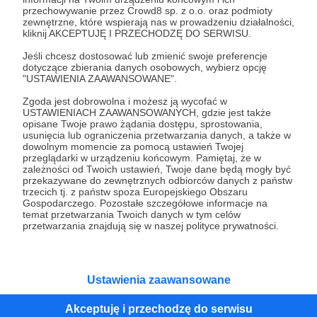
przechowywanie przez Crowd8 sp. z o.o. oraz podmioty
Tak, przejdź do strony
zewnętrzne, które wspierają nas w prowadzeniu działalności,
kliknij AKCEPTUJĘ I PRZECHODZĘ DO SERWISU.
Pozostań na Patronite
Jeśli chcesz dostosować lub zmienić swoje preferencje
dotyczące zbierania danych osobowych, wybierz opcję
"USTAWIENIA ZAAWANSOWANE".
Zgoda jest dobrowolna i możesz ją wycofać w
Kategorie
USTAWIENIACH ZAAWANSOWANYCH, gdzie jest także
opisane Twoje prawo żądania dostępu, sprostowania,
O Patronite
usunięcia lub ograniczenia przetwarzania danych, a także w
Dodatkowe produkty
dowolnym momencie za pomocą ustawień Twojej
przeglądarki w urządzeniu końcowym. Pamiętaj, że w
Pomoc
zależności od Twoich ustawień, Twoje dane będą mogły być
przekazywane do zewnętrznych odbiorców danych z państw
trzecich tj. z państw spoza Europejskiego Obszaru
Gospodarczego. Pozostałe szczegółowe informacje na
temat przetwarzania Twoich danych w tym celów
Regulamin
Polityka prywatności
Patronite Commons
przetwarzania znajdują się w naszej polityce prywatności.
Warunki korzystania z serwisu
Ustawienia zaawansowane
Akceptuję i przechodzę do serwisu
Unia Europejska