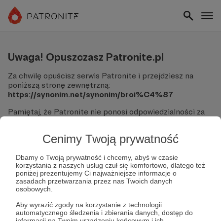
Uwaga! Opuszczasz Patronite.pl
Za chwilę opuścisz serwis Patronite i przejdziesz na
poniższą stronę zewnętrzną:
https://synonim.net/synonim/broi%C4%87
Pamiętaj, że Patronite nie ponosi odpowiedzialności za
treści ani bezpieczeństwo odwiedzanych witryn.
Cenimy Twoją prywatność
Nie podawaj swoich danych logowania ani informacji
finansowych na podjerzanych stronach.
Sprawdź dokładnie adres URL, zanim klikniesz przycisk
Dbamy o Twoją prywatność i chcemy, abyś w czasie
korzystania z naszych usług czuł się komfortowo, dlatego też
"Tak, przejdź do strony".
poniżej prezentujemy Ci najważniejsze informacje o
Jeśli masz wątpliwości, wróć do Patronite i zweryfikuj
zasadach przetwarzania przez nas Twoich danych
link.
osobowych.
Czy na pewno chcesz kontynuować?
Aby wyrazić zgody na korzystanie z technologii
automatycznego śledzenia i zbierania danych, dostęp do
informacji na Twoim urządzeniu końcowym i ich