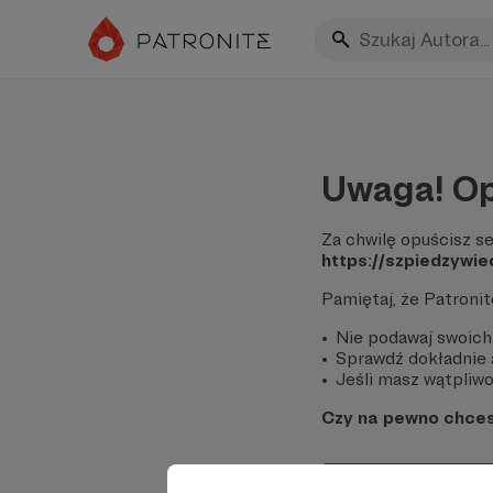
Uwaga! Op
Za chwilę opuścisz se
https://szpiedzywie
Pamiętaj, że Patroni
Nie podawaj swoich
Sprawdź dokładnie a
Jeśli masz wątpliwoś
Czy na pewno chce
Tak, przejdź do 