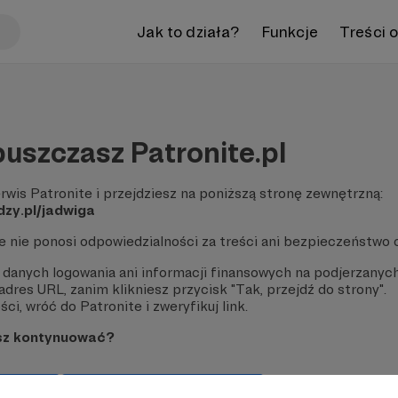
Jak to działa?
Funkcje
Treści 
uszczasz Patronite.pl
rwis Patronite i przejdziesz na poniższą stronę zewnętrzną:
dzy.pl/jadwiga
te nie ponosi odpowiedzialności za treści ani bezpieczeństwo 
 danych logowania ani informacji finansowych na podjerzanych
dres URL, zanim klikniesz przycisk "Tak, przejdź do strony".
ci, wróć do Patronite i zweryfikuj link.
sz kontynuować?
strony
Pozostań na Patronite