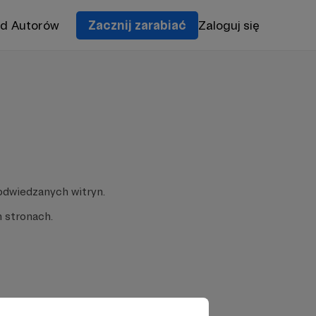
od Autorów
Zacznij zarabiać
Zaloguj się
odwiedzanych witryn.
 stronach.