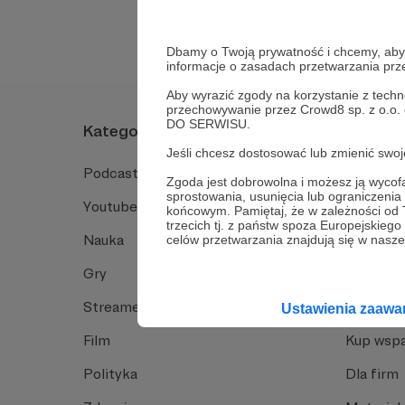
Dbamy o Twoją prywatność i chcemy, abyś 
informacje o zasadach przetwarzania pr
Aby wyrazić zgody na korzystanie z techn
przechowywanie przez Crowd8 sp. z o.o.
DO SERWISU.
Kategorie
O Patro
Jeśli chcesz dostosować lub zmienić sw
Podcast
Jak to dz
Zgoda jest dobrowolna i możesz ją wyc
sprostowania, usunięcia lub ograniczeni
Youtube
Funkcje 
końcowym. Pamiętaj, że w zależności od
trzecich tj. z państw spoza Europejskie
Nauka
Dlaczego
celów przetwarzania znajdują się w naszej
Gry
Baza wie
Streamerzy
Opinie 
Ustawienia zaaw
Film
Kup wspa
Polityka
Dla firm