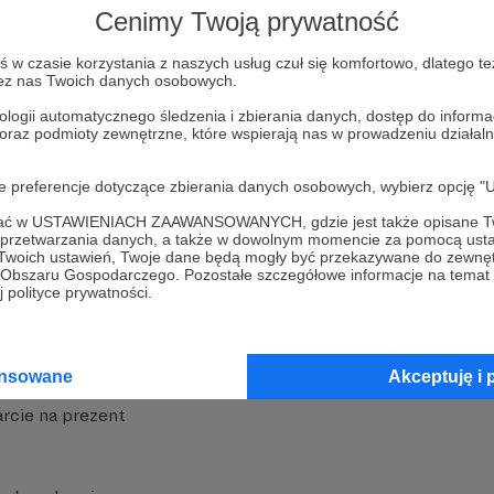
Cenimy Twoją prywatność
w czasie korzystania z naszych usług czuł się komfortowo, dlatego te
zez nas Twoich danych osobowych.
ologii automatycznego śledzenia i zbierania danych, dostęp do inform
 oraz podmioty zewnętrzne, które wspierają nas w prowadzeniu dział
nite
Dodatkowe produkty
oje preferencje dotyczące zbierania danych osobowych, wybierz op
iała
MCN Patronite
ofać w USTAWIENIACH ZAAWANSOWANYCH, gdzie jest także opisane Tw
a przetwarzania danych, a także w dowolnym momencie za pomocą usta
Patronite
Suppi.pl
 Twoich ustawień, Twoje dane będą mogły być przekazywane do zewnę
go Obszaru Gospodarczego. Pozostałe szczegółowe informacje na temat
 Patronite?
Twój sklep z gadżetami
 polityce prywatności.
dzy
Zniżki dla Patronów
Twórców
Projekt AI
ansowane
Akceptuję i 
rcie na prezent