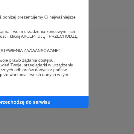
ż poniżej prezentujemy Ci najważniejsze
acji na Twoim urządzeniu końcowym i ich
alności, kliknij AKCEPTUJĘ I PRZECHODZĘ
Pomoc
cję "USTAWIENIA ZAAWANSOWANE".
FAQ
oje prawo żądania dostępu,
wień Twojej przeglądarki w urządzeniu
Kontakt z zespołem Patronite
trznych odbiorców danych z państw
 przetwarzania Twoich danych w tym
Zgłoś nadużycie
Rada Naukowa
przechodzę do serwisu