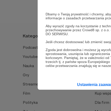
Dbamy o Twoją prywatność i chcemy, abyś 
informacje o zasadach przetwarzania pr
Aby wyrazić zgody na korzystanie z techn
przechowywanie przez Crowd8 sp. z o.o.
DO SERWISU.
Kategorie
O Patro
Jeśli chcesz dostosować lub zmienić sw
Podcast
Jak to dz
Zgoda jest dobrowolna i możesz ją wyc
sprostowania, usunięcia lub ograniczeni
Youtube
Funkcje 
końcowym. Pamiętaj, że w zależności od
trzecich tj. z państw spoza Europejskie
Nauka
Dlaczego
celów przetwarzania znajdują się w naszej
Gry
Baza wie
Streamerzy
Opinie 
Ustawienia zaaw
Film
Kup wspa
Polityka
Dla firm