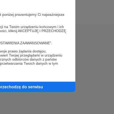
ż poniżej prezentujemy Ci najważniejsze
acji na Twoim urządzeniu końcowym i ich
alności, kliknij AKCEPTUJĘ I PRZECHODZĘ
Pomoc
cję "USTAWIENIA ZAAWANSOWANE".
FAQ
oje prawo żądania dostępu,
wień Twojej przeglądarki w urządzeniu
Kontakt z zespołem Patronite
trznych odbiorców danych z państw
 przetwarzania Twoich danych w tym
Zgłoś nadużycie
Rada Naukowa
przechodzę do serwisu