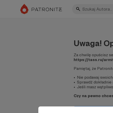
Uwaga! Op
Za chwilę opuścisz se
https://tass.ru/arm
Pamiętaj, że Patroni
Nie podawaj swoich
Sprawdź dokładnie a
Jeśli masz wątpliwoś
Czy na pewno chce
Tak, przejdź do 