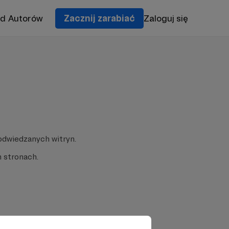
od Autorów
Zacznij zarabiać
Zaloguj się
odwiedzanych witryn.
 stronach.