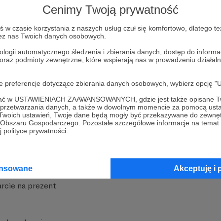
Cenimy Twoją prywatność
w czasie korzystania z naszych usług czuł się komfortowo, dlatego te
zez nas Twoich danych osobowych.
ologii automatycznego śledzenia i zbierania danych, dostęp do inform
 oraz podmioty zewnętrzne, które wspierają nas w prowadzeniu dział
nite
Dodatkowe produkty
oje preferencje dotyczące zbierania danych osobowych, wybierz op
iała
MCN Patronite
ofać w USTAWIENIACH ZAAWANSOWANYCH, gdzie jest także opisane Tw
a przetwarzania danych, a także w dowolnym momencie za pomocą usta
Patronite
Suppi.pl
 Twoich ustawień, Twoje dane będą mogły być przekazywane do zewnę
go Obszaru Gospodarczego. Pozostałe szczegółowe informacje na temat
 Patronite?
Twój sklep z gadżetami
 polityce prywatności.
dzy
Zniżki dla Patronów
Twórców
Projekt AI
ansowane
Akceptuję i 
rcie na prezent