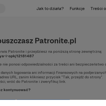
Jak to działa?
Funkcje
Treści 
uszczasz Patronite.pl
rwis Patronite i przejdziesz na poniższą stronę zewnętrzną:
iya-i-opk/12181487
te nie ponosi odpowiedzialności za treści ani bezpieczeństwo 
 danych logowania ani informacji finansowych na podjerzanych
dres URL, zanim klikniesz przycisk "Tak, przejdź do strony".
ci, wróć do Patronite i zweryfikuj link.
sz kontynuować?
strony
Pozostań na Patronite