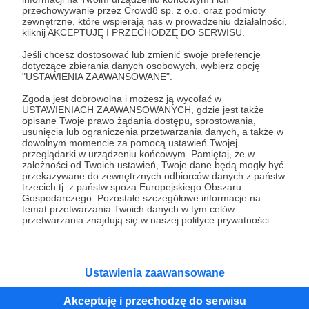
przechowywanie przez Crowd8 sp. z o.o. oraz podmioty
Tak, przejdź do strony
zewnętrzne, które wspierają nas w prowadzeniu działalności,
kliknij AKCEPTUJĘ I PRZECHODZĘ DO SERWISU.
Pozostań na Patronite
Jeśli chcesz dostosować lub zmienić swoje preferencje
dotyczące zbierania danych osobowych, wybierz opcję
"USTAWIENIA ZAAWANSOWANE".
Zgoda jest dobrowolna i możesz ją wycofać w
Kategorie
USTAWIENIACH ZAAWANSOWANYCH, gdzie jest także
opisane Twoje prawo żądania dostępu, sprostowania,
O Patronite
usunięcia lub ograniczenia przetwarzania danych, a także w
Dodatkowe produkty
dowolnym momencie za pomocą ustawień Twojej
przeglądarki w urządzeniu końcowym. Pamiętaj, że w
Pomoc
zależności od Twoich ustawień, Twoje dane będą mogły być
przekazywane do zewnętrznych odbiorców danych z państw
trzecich tj. z państw spoza Europejskiego Obszaru
Gospodarczego. Pozostałe szczegółowe informacje na
temat przetwarzania Twoich danych w tym celów
Regulamin
Polityka prywatności
Patronite Commons
przetwarzania znajdują się w naszej polityce prywatności.
Warunki korzystania z serwisu
Ustawienia zaawansowane
Akceptuję i przechodzę do serwisu
Unia Europejska