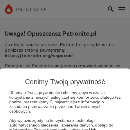
Uwaga! Opuszczasz Patronite.pl
Za chwilę opuścisz serwis Patronite i przejdziesz na
poniższą stronę zewnętrzną:
https://tolerado.org/wsparcie
Pamiętaj, że Patronite nie ponosi odpowiedzialności za
treści ani bezpieczeństwo odwiedzanych witryn.
Cenimy Twoją prywatność
Nie podawaj swoich danych logowania ani informacji
finansowych na podjerzanych stronach.
Sprawdź dokładnie adres URL, zanim klikniesz przycisk
Dbamy o Twoją prywatność i chcemy, abyś w czasie
korzystania z naszych usług czuł się komfortowo, dlatego też
"Tak, przejdź do strony".
poniżej prezentujemy Ci najważniejsze informacje o
Jeśli masz wątpliwości, wróć do Patronite i zweryfikuj
zasadach przetwarzania przez nas Twoich danych
link.
osobowych.
Czy na pewno chcesz kontynuować?
Aby wyrazić zgody na korzystanie z technologii
automatycznego śledzenia i zbierania danych, dostęp do
informacji na Twoim urządzeniu końcowym i ich