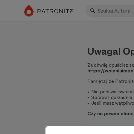
Uwaga! Op
Za chwilę opuścisz se
https://wcieniuimpe
Pamiętaj, że Patroni
Nie podawaj swoich
Sprawdź dokładnie a
Jeśli masz wątpliwoś
Czy na pewno chce
Tak, przejdź do 