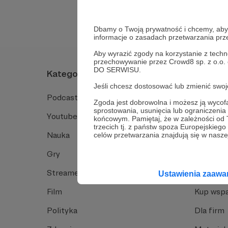
Dbamy o Twoją prywatność i chcemy, abyś 
informacje o zasadach przetwarzania pr
Aby wyrazić zgody na korzystanie z techn
przechowywanie przez Crowd8 sp. z o.o.
DO SERWISU.
Kategorie
O Patro
Jeśli chcesz dostosować lub zmienić sw
Podcast
Jak to dz
Zgoda jest dobrowolna i możesz ją wyc
sprostowania, usunięcia lub ograniczeni
Youtube
Funkcje 
końcowym. Pamiętaj, że w zależności od
trzecich tj. z państw spoza Europejskie
Nauka
Dlaczego
celów przetwarzania znajdują się w naszej
Gry
Baza wie
Streamerzy
Opinie 
Ustawienia zaaw
Film
Kup wspa
Polityka
Dla firm