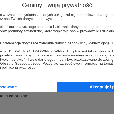
Cenimy Twoją prywatność
w czasie korzystania z naszych usług czuł się komfortowo, dlatego te
zez nas Twoich danych osobowych.
ologii automatycznego śledzenia i zbierania danych, dostęp do inform
 oraz podmioty zewnętrzne, które wspierają nas w prowadzeniu dział
nite
Dodatkowe produkty
oje preferencje dotyczące zbierania danych osobowych, wybierz op
iała
MCN Patronite
ofać w USTAWIENIACH ZAAWANSOWANYCH, gdzie jest także opisane Tw
a przetwarzania danych, a także w dowolnym momencie za pomocą usta
Patronite
Suppi.pl
 Twoich ustawień, Twoje dane będą mogły być przekazywane do zewnę
go Obszaru Gospodarczego. Pozostałe szczegółowe informacje na temat
 Patronite?
Twój sklep z gadżetami
 polityce prywatności.
dzy
Zniżki dla Patronów
Twórców
Projekt AI
ansowane
Akceptuję i 
rcie na prezent