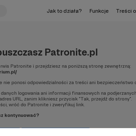
Jak to działa?
Funkcje
Treści 
uszczasz Patronite.pl
rwis Patronite i przejdziesz na poniższą stronę zewnętrzną:
rium.pl/
te nie ponosi odpowiedzialności za treści ani bezpieczeństwo 
 danych logowania ani informacji finansowych na podjerzanych
dres URL, zanim klikniesz przycisk "Tak, przejdź do strony".
ci, wróć do Patronite i zweryfikuj link.
sz kontynuować?
strony
Pozostań na Patronite