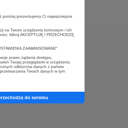
ż poniżej prezentujemy Ci najważniejsze
acji na Twoim urządzeniu końcowym i ich
alności, kliknij AKCEPTUJĘ I PRZECHODZĘ
Pomoc
cję "USTAWIENIA ZAAWANSOWANE".
FAQ
oje prawo żądania dostępu,
wień Twojej przeglądarki w urządzeniu
Kontakt z zespołem Patronite
trznych odbiorców danych z państw
 przetwarzania Twoich danych w tym
Zgłoś nadużycie
Rada Naukowa
przechodzę do serwisu