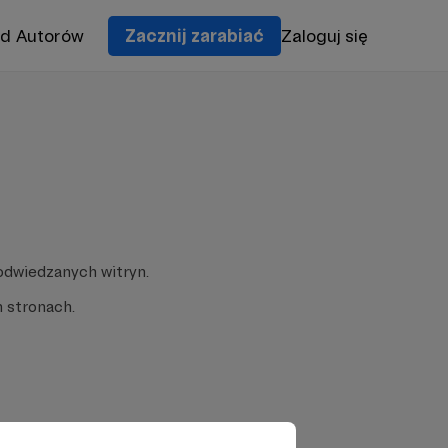
od Autorów
Zacznij zarabiać
Zaloguj się
odwiedzanych witryn.
 stronach.