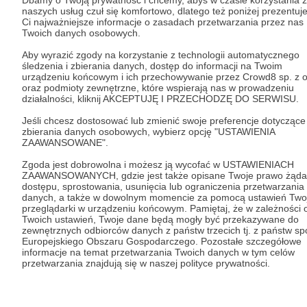
naszych usług czuł się komfortowo, dlatego też poniżej prezentu
Ci najważniejsze informacje o zasadach przetwarzania przez nas
Tak, przejdź do strony
Twoich danych osobowych.
Aby wyrazić zgody na korzystanie z technologii automatycznego
Pozostań na Patronite
śledzenia i zbierania danych, dostęp do informacji na Twoim
urządzeniu końcowym i ich przechowywanie przez Crowd8 sp. z o
oraz podmioty zewnętrzne, które wspierają nas w prowadzeniu
działalności, kliknij AKCEPTUJĘ I PRZECHODZĘ DO SERWISU.
Kategorie
Jeśli chcesz dostosować lub zmienić swoje preferencje dotyczące
zbierania danych osobowych, wybierz opcję "USTAWIENIA
O Patronite
ZAAWANSOWANE".
Dodatkowe produkty
Zgoda jest dobrowolna i możesz ją wycofać w USTAWIENIACH
Pomoc
ZAAWANSOWANYCH, gdzie jest także opisane Twoje prawo żąda
dostępu, sprostowania, usunięcia lub ograniczenia przetwarzania
danych, a także w dowolnym momencie za pomocą ustawień Twoj
przeglądarki w urządzeniu końcowym. Pamiętaj, że w zależności 
Twoich ustawień, Twoje dane będą mogły być przekazywane do
zewnętrznych odbiorców danych z państw trzecich tj. z państw s
Regulamin
Polityka prywatności
Patronite Commons
Europejskiego Obszaru Gospodarczego. Pozostałe szczegółowe
Warunki korzystania z serwisu
informacje na temat przetwarzania Twoich danych w tym celów
przetwarzania znajdują się w naszej polityce prywatności.