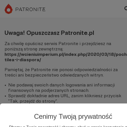
Uwaga! Opuszczasz Patronite.pl
Za chwilę opuścisz serwis Patronite i przejdziesz na
poniższą stronę zewnętrzną:
https://wcieniuimperium.pl/index.php/2020/03/18/poc
tilea-i-diaspora/
Pamiętaj, że Patronite nie ponosi odpowiedzialności za
treści ani bezpieczeństwo odwiedzanych witryn.
Nie podawaj swoich danych logowania ani informacji
finansowych na podjerzanych stronach.
Sprawdź dokładnie adres URL, zanim klikniesz przycisk
"Tak, przejdź do strony".
Jeśli masz wątpliwości, wróć do Patronite i zweryfikuj
link.
Cenimy Twoją prywatność
Czy na pewno chcesz kontynuować?
Dbamy o Twoją prywatność i chcemy, abyś w czasie korzystania z