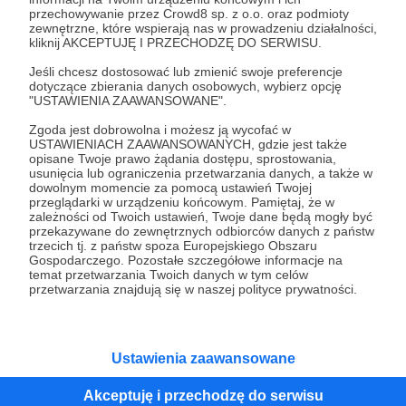
przechowywanie przez Crowd8 sp. z o.o. oraz podmioty
Tak, przejdź do strony
zewnętrzne, które wspierają nas w prowadzeniu działalności,
kliknij AKCEPTUJĘ I PRZECHODZĘ DO SERWISU.
Pozostań na Patronite
Jeśli chcesz dostosować lub zmienić swoje preferencje
dotyczące zbierania danych osobowych, wybierz opcję
"USTAWIENIA ZAAWANSOWANE".
Zgoda jest dobrowolna i możesz ją wycofać w
Kategorie
USTAWIENIACH ZAAWANSOWANYCH, gdzie jest także
opisane Twoje prawo żądania dostępu, sprostowania,
O Patronite
usunięcia lub ograniczenia przetwarzania danych, a także w
Dodatkowe produkty
dowolnym momencie za pomocą ustawień Twojej
przeglądarki w urządzeniu końcowym. Pamiętaj, że w
Pomoc
zależności od Twoich ustawień, Twoje dane będą mogły być
przekazywane do zewnętrznych odbiorców danych z państw
trzecich tj. z państw spoza Europejskiego Obszaru
Gospodarczego. Pozostałe szczegółowe informacje na
temat przetwarzania Twoich danych w tym celów
Regulamin
Polityka prywatności
Patronite Commons
przetwarzania znajdują się w naszej polityce prywatności.
Warunki korzystania z serwisu
Ustawienia zaawansowane
Akceptuję i przechodzę do serwisu
Unia Europejska