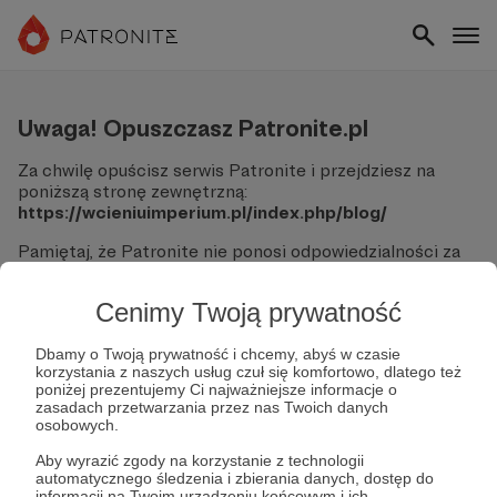
Uwaga! Opuszczasz Patronite.pl
Za chwilę opuścisz serwis Patronite i przejdziesz na
poniższą stronę zewnętrzną:
https://wcieniuimperium.pl/index.php/blog/
Pamiętaj, że Patronite nie ponosi odpowiedzialności za
treści ani bezpieczeństwo odwiedzanych witryn.
Cenimy Twoją prywatność
Nie podawaj swoich danych logowania ani informacji
finansowych na podjerzanych stronach.
Sprawdź dokładnie adres URL, zanim klikniesz przycisk
Dbamy o Twoją prywatność i chcemy, abyś w czasie
korzystania z naszych usług czuł się komfortowo, dlatego też
"Tak, przejdź do strony".
poniżej prezentujemy Ci najważniejsze informacje o
Jeśli masz wątpliwości, wróć do Patronite i zweryfikuj
zasadach przetwarzania przez nas Twoich danych
link.
osobowych.
Czy na pewno chcesz kontynuować?
Aby wyrazić zgody na korzystanie z technologii
automatycznego śledzenia i zbierania danych, dostęp do
informacji na Twoim urządzeniu końcowym i ich