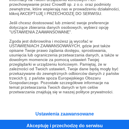
przechowywanie przez Crowd8 sp. z o.o. oraz podmioty
Tak, przejdź do strony
zewnętrzne, które wspierają nas w prowadzeniu działalności,
kliknij AKCEPTUJĘ I PRZECHODZĘ DO SERWISU.
Pozostań na Patronite
Jeśli chcesz dostosować lub zmienić swoje preferencje
dotyczące zbierania danych osobowych, wybierz opcję
"USTAWIENIA ZAAWANSOWANE".
Zgoda jest dobrowolna i możesz ją wycofać w
Kategorie
USTAWIENIACH ZAAWANSOWANYCH, gdzie jest także
opisane Twoje prawo żądania dostępu, sprostowania,
O Patronite
usunięcia lub ograniczenia przetwarzania danych, a także w
Dodatkowe produkty
dowolnym momencie za pomocą ustawień Twojej
przeglądarki w urządzeniu końcowym. Pamiętaj, że w
Pomoc
zależności od Twoich ustawień, Twoje dane będą mogły być
przekazywane do zewnętrznych odbiorców danych z państw
trzecich tj. z państw spoza Europejskiego Obszaru
Gospodarczego. Pozostałe szczegółowe informacje na
temat przetwarzania Twoich danych w tym celów
Regulamin
Polityka prywatności
Patronite Commons
przetwarzania znajdują się w naszej polityce prywatności.
Warunki korzystania z serwisu
Ustawienia zaawansowane
Akceptuję i przechodzę do serwisu
Unia Europejska