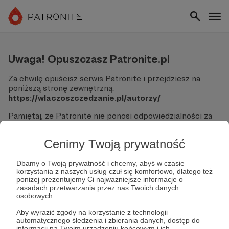
Uwaga! Opuszczasz Patronite.pl
Za chwilę opuścisz serwis Patronite i przejdziesz na
poniższą stronę zewnętrzną:
https://wlaczoszczedzanie.pl/autorzy/
Pamiętaj, że Patronite nie ponosi odpowiedzialności za
treści ani bezpieczeństwo odwiedzanych witryn.
Cenimy Twoją prywatność
Nie podawaj swoich danych logowania ani informacji
finansowych na podjerzanych stronach.
Sprawdź dokładnie adres URL, zanim klikniesz przycisk
Dbamy o Twoją prywatność i chcemy, abyś w czasie
korzystania z naszych usług czuł się komfortowo, dlatego też
"Tak, przejdź do strony".
poniżej prezentujemy Ci najważniejsze informacje o
Jeśli masz wątpliwości, wróć do Patronite i zweryfikuj
zasadach przetwarzania przez nas Twoich danych
link.
osobowych.
Czy na pewno chcesz kontynuować?
Aby wyrazić zgody na korzystanie z technologii
automatycznego śledzenia i zbierania danych, dostęp do
informacji na Twoim urządzeniu końcowym i ich