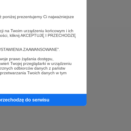
ż poniżej prezentujemy Ci najważniejsze
acji na Twoim urządzeniu końcowym i ich
alności, kliknij AKCEPTUJĘ I PRZECHODZĘ
Pomoc
cję "USTAWIENIA ZAAWANSOWANE".
FAQ
oje prawo żądania dostępu,
wień Twojej przeglądarki w urządzeniu
Kontakt z zespołem Patronite
trznych odbiorców danych z państw
 przetwarzania Twoich danych w tym
Zgłoś nadużycie
Rada Naukowa
przechodzę do serwisu