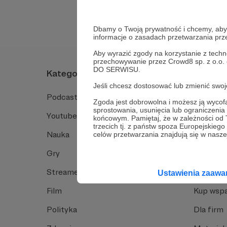
Dbamy o Twoją prywatność i chcemy, abyś 
informacje o zasadach przetwarzania pr
Aby wyrazić zgody na korzystanie z techn
przechowywanie przez Crowd8 sp. z o.o.
DO SERWISU.
Kategorie
O Patro
Jeśli chcesz dostosować lub zmienić sw
Podcast
Jak to dz
Zgoda jest dobrowolna i możesz ją wyc
sprostowania, usunięcia lub ograniczeni
Youtube
Funkcje 
końcowym. Pamiętaj, że w zależności od
trzecich tj. z państw spoza Europejskie
Nauka
Dlaczego
celów przetwarzania znajdują się w naszej
Gry
Baza wie
Streamerzy
Opinie 
Ustawienia zaaw
Film
Kup wspa
Polityka
Dla firm