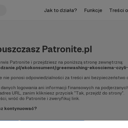
Jak to działa?
Funkcje
Treści 
uszczasz Patronite.pl
rwis Patronite i przejdziesz na poniższą stronę zewnętrzną:
edzanie.pl/ekokonsument/greenwashing-ekosciema-czyli-
te nie ponosi odpowiedzialności za treści ani bezpieczeństwo 
 danych logowania ani informacji finansowych na podjerzanych
dres URL, zanim klikniesz przycisk "Tak, przejdź do strony".
ci, wróć do Patronite i zweryfikuj link.
sz kontynuować?
strony
Pozostań na Patronite