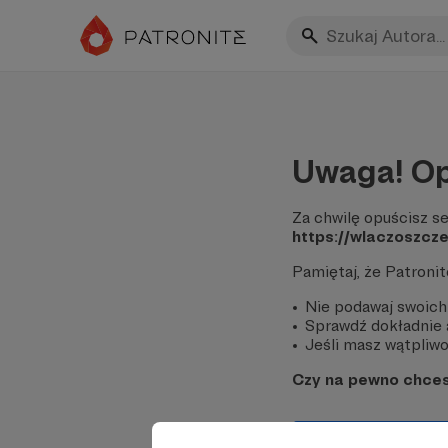
Uwaga! Op
Za chwilę opuścisz se
https://wlaczoszcz
Pamiętaj, że Patroni
Nie podawaj swoich
Sprawdź dokładnie a
Jeśli masz wątpliwoś
Czy na pewno chce
Tak, przejdź do 