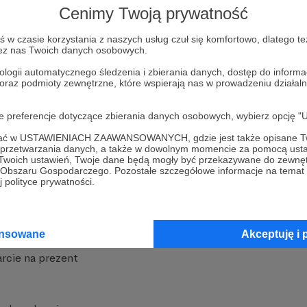
Cenimy Twoją prywatność
w czasie korzystania z naszych usług czuł się komfortowo, dlatego te
zez nas Twoich danych osobowych.
ologii automatycznego śledzenia i zbierania danych, dostęp do inform
 oraz podmioty zewnętrzne, które wspierają nas w prowadzeniu dział
nite
Dodatkowe produkty
oje preferencje dotyczące zbierania danych osobowych, wybierz op
iała
MCN Patronite
ofać w USTAWIENIACH ZAAWANSOWANYCH, gdzie jest także opisane Tw
a przetwarzania danych, a także w dowolnym momencie za pomocą usta
Patronite
Suppi.pl
 Twoich ustawień, Twoje dane będą mogły być przekazywane do zewnę
go Obszaru Gospodarczego. Pozostałe szczegółowe informacje na temat
 Patronite?
Twój sklep z gadżetami
 polityce prywatności.
dzy
Zniżki dla Patronów
Twórców
Projekt AI
ansowane
Akceptuję i 
rcie na prezent