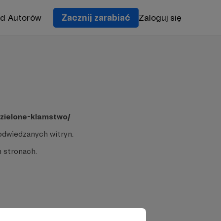
od Autorów
Zacznij zarabiać
Zaloguj się
zielone-klamstwo/
odwiedzanych witryn.
 stronach.