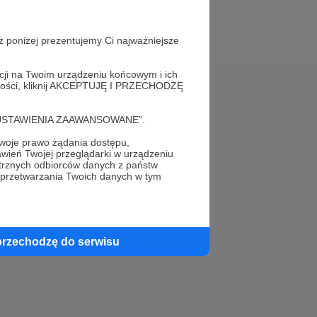
ż poniżej prezentujemy Ci najważniejsze
acji na Twoim urządzeniu końcowym i ich
alności, kliknij AKCEPTUJĘ I PRZECHODZĘ
Pomoc
cję "USTAWIENIA ZAAWANSOWANE".
FAQ
oje prawo żądania dostępu,
wień Twojej przeglądarki w urządzeniu
Kontakt z zespołem Patronite
trznych odbiorców danych z państw
 przetwarzania Twoich danych w tym
Zgłoś nadużycie
Rada Naukowa
przechodzę do serwisu