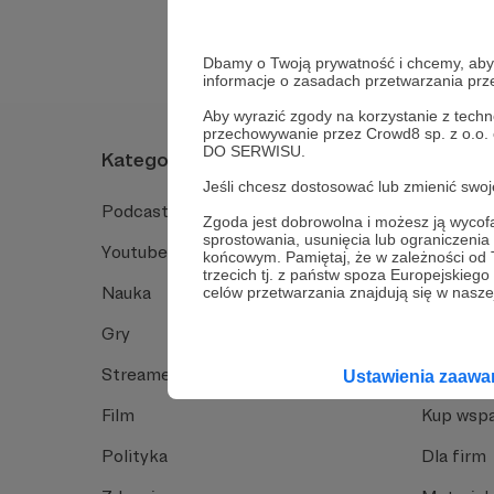
Dbamy o Twoją prywatność i chcemy, abyś 
informacje o zasadach przetwarzania pr
Aby wyrazić zgody na korzystanie z techn
przechowywanie przez Crowd8 sp. z o.o.
DO SERWISU.
Kategorie
O Patro
Jeśli chcesz dostosować lub zmienić sw
Podcast
Jak to dz
Zgoda jest dobrowolna i możesz ją wyc
sprostowania, usunięcia lub ograniczeni
Youtube
Funkcje 
końcowym. Pamiętaj, że w zależności od
trzecich tj. z państw spoza Europejskie
Nauka
Dlaczego
celów przetwarzania znajdują się w naszej
Gry
Baza wie
Streamerzy
Opinie 
Ustawienia zaaw
Film
Kup wspa
Polityka
Dla firm