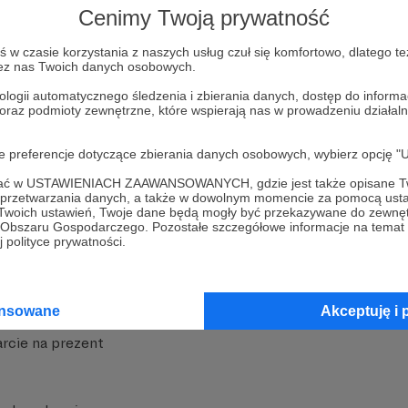
Cenimy Twoją prywatność
w czasie korzystania z naszych usług czuł się komfortowo, dlatego te
zez nas Twoich danych osobowych.
ologii automatycznego śledzenia i zbierania danych, dostęp do inform
 oraz podmioty zewnętrzne, które wspierają nas w prowadzeniu dział
nite
Dodatkowe produkty
oje preferencje dotyczące zbierania danych osobowych, wybierz op
iała
MCN Patronite
ofać w USTAWIENIACH ZAAWANSOWANYCH, gdzie jest także opisane Tw
a przetwarzania danych, a także w dowolnym momencie za pomocą usta
Patronite
Suppi.pl
 Twoich ustawień, Twoje dane będą mogły być przekazywane do zewnę
go Obszaru Gospodarczego. Pozostałe szczegółowe informacje na temat
 Patronite?
Twój sklep z gadżetami
 polityce prywatności.
dzy
Zniżki dla Patronów
Twórców
Projekt AI
ansowane
Akceptuję i 
rcie na prezent