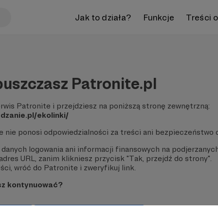
Jak to działa?
Funkcje
Treści 
uszczasz Patronite.pl
rwis Patronite i przejdziesz na poniższą stronę zewnętrzną:
dzanie.pl/ekolinki/
te nie ponosi odpowiedzialności za treści ani bezpieczeństwo 
 danych logowania ani informacji finansowych na podjerzanych
dres URL, zanim klikniesz przycisk "Tak, przejdź do strony".
ci, wróć do Patronite i zweryfikuj link.
sz kontynuować?
strony
Pozostań na Patronite