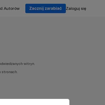
od Autorów
Zacznij zarabiać
Zaloguj się
odwiedzanych witryn.
 stronach.