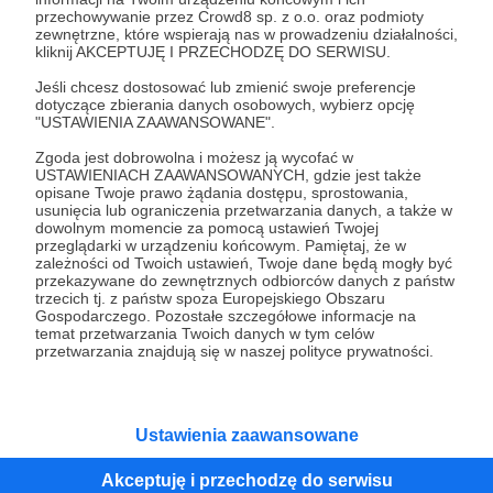
przechowywanie przez Crowd8 sp. z o.o. oraz podmioty
Tak, przejdź do strony
zewnętrzne, które wspierają nas w prowadzeniu działalności,
kliknij AKCEPTUJĘ I PRZECHODZĘ DO SERWISU.
Pozostań na Patronite
Jeśli chcesz dostosować lub zmienić swoje preferencje
dotyczące zbierania danych osobowych, wybierz opcję
"USTAWIENIA ZAAWANSOWANE".
Zgoda jest dobrowolna i możesz ją wycofać w
Kategorie
USTAWIENIACH ZAAWANSOWANYCH, gdzie jest także
opisane Twoje prawo żądania dostępu, sprostowania,
O Patronite
usunięcia lub ograniczenia przetwarzania danych, a także w
Dodatkowe produkty
dowolnym momencie za pomocą ustawień Twojej
przeglądarki w urządzeniu końcowym. Pamiętaj, że w
Pomoc
zależności od Twoich ustawień, Twoje dane będą mogły być
przekazywane do zewnętrznych odbiorców danych z państw
trzecich tj. z państw spoza Europejskiego Obszaru
Gospodarczego. Pozostałe szczegółowe informacje na
temat przetwarzania Twoich danych w tym celów
Regulamin
Polityka prywatności
Patronite Commons
przetwarzania znajdują się w naszej polityce prywatności.
Warunki korzystania z serwisu
Ustawienia zaawansowane
Akceptuję i przechodzę do serwisu
Unia Europejska