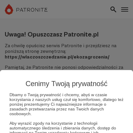
Uwaga! Opuszczasz Patronite.pl
Za chwilę opuścisz serwis Patronite i przejdziesz na
poniższą stronę zewnętrzną:
https://wlaczoszczedzanie.pl/ekozagrozenia/
Pamiętaj, że Patronite nie ponosi odpowiedzialności za
treści ani bezpieczeństwo odwiedzanych witryn.
Cenimy Twoją prywatność
Nie podawaj swoich danych logowania ani informacji
finansowych na podjerzanych stronach.
Sprawdź dokładnie adres URL, zanim klikniesz przycisk
Dbamy o Twoją prywatność i chcemy, abyś w czasie
korzystania z naszych usług czuł się komfortowo, dlatego też
"Tak, przejdź do strony".
poniżej prezentujemy Ci najważniejsze informacje o
Jeśli masz wątpliwości, wróć do Patronite i zweryfikuj
zasadach przetwarzania przez nas Twoich danych
link.
osobowych.
Czy na pewno chcesz kontynuować?
Aby wyrazić zgody na korzystanie z technologii
automatycznego śledzenia i zbierania danych, dostęp do
informacji na Twoim urządzeniu końcowym i ich