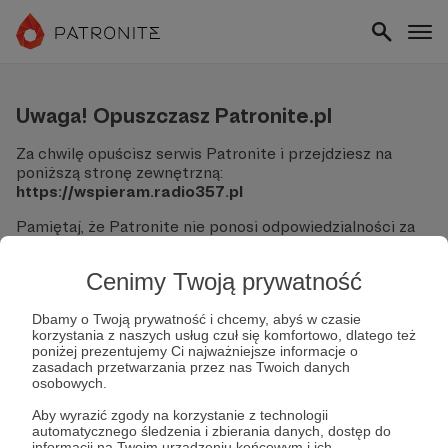
Uwaga! Opuszczasz Patronite.pl
Za chwilę opuścisz serwis Patronite i przejdziesz na
poniższą stronę zewnętrzną:
https://wspieram.radio357.pl
Pamiętaj, że Patronite nie ponosi odpowiedzialności za
treści ani bezpieczeństwo odwiedzanych witryn.
Cenimy Twoją prywatność
Nie podawaj swoich danych logowania ani informacji
finansowych na podjerzanych stronach.
Sprawdź dokładnie adres URL, zanim klikniesz przycisk
Dbamy o Twoją prywatność i chcemy, abyś w czasie
korzystania z naszych usług czuł się komfortowo, dlatego też
"Tak, przejdź do strony".
poniżej prezentujemy Ci najważniejsze informacje o
Jeśli masz wątpliwości, wróć do Patronite i zweryfikuj
zasadach przetwarzania przez nas Twoich danych
link.
osobowych.
Czy na pewno chcesz kontynuować?
Aby wyrazić zgody na korzystanie z technologii
automatycznego śledzenia i zbierania danych, dostęp do
informacji na Twoim urządzeniu końcowym i ich