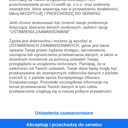
przechowywanie przez Crowd8 sp. z o.o. oraz podmioty
Tak, przejdź do strony
zewnętrzne, które wspierają nas w prowadzeniu działalności,
kliknij AKCEPTUJĘ I PRZECHODZĘ DO SERWISU.
Pozostań na Patronite
Jeśli chcesz dostosować lub zmienić swoje preferencje
dotyczące zbierania danych osobowych, wybierz opcję
"USTAWIENIA ZAAWANSOWANE".
Zgoda jest dobrowolna i możesz ją wycofać w
Kategorie
USTAWIENIACH ZAAWANSOWANYCH, gdzie jest także
opisane Twoje prawo żądania dostępu, sprostowania,
O Patronite
usunięcia lub ograniczenia przetwarzania danych, a także w
Dodatkowe produkty
dowolnym momencie za pomocą ustawień Twojej
przeglądarki w urządzeniu końcowym. Pamiętaj, że w
Pomoc
zależności od Twoich ustawień, Twoje dane będą mogły być
przekazywane do zewnętrznych odbiorców danych z państw
trzecich tj. z państw spoza Europejskiego Obszaru
Gospodarczego. Pozostałe szczegółowe informacje na
temat przetwarzania Twoich danych w tym celów
Regulamin
Polityka prywatności
Patronite Commons
przetwarzania znajdują się w naszej polityce prywatności.
Warunki korzystania z serwisu
Ustawienia zaawansowane
Akceptuję i przechodzę do serwisu
Unia Europejska