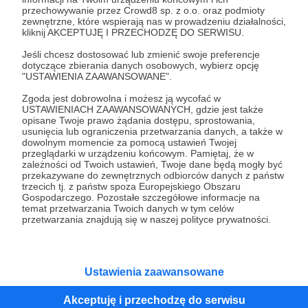
przechowywanie przez Crowd8 sp. z o.o. oraz podmioty
Tak, przejdź do strony
zewnętrzne, które wspierają nas w prowadzeniu działalności,
kliknij AKCEPTUJĘ I PRZECHODZĘ DO SERWISU.
Pozostań na Patronite
Jeśli chcesz dostosować lub zmienić swoje preferencje
dotyczące zbierania danych osobowych, wybierz opcję
"USTAWIENIA ZAAWANSOWANE".
Zgoda jest dobrowolna i możesz ją wycofać w
Kategorie
USTAWIENIACH ZAAWANSOWANYCH, gdzie jest także
opisane Twoje prawo żądania dostępu, sprostowania,
O Patronite
usunięcia lub ograniczenia przetwarzania danych, a także w
Dodatkowe produkty
dowolnym momencie za pomocą ustawień Twojej
przeglądarki w urządzeniu końcowym. Pamiętaj, że w
Pomoc
zależności od Twoich ustawień, Twoje dane będą mogły być
przekazywane do zewnętrznych odbiorców danych z państw
trzecich tj. z państw spoza Europejskiego Obszaru
Gospodarczego. Pozostałe szczegółowe informacje na
temat przetwarzania Twoich danych w tym celów
Regulamin
Polityka prywatności
Patronite Commons
przetwarzania znajdują się w naszej polityce prywatności.
Warunki korzystania z serwisu
Ustawienia zaawansowane
Akceptuję i przechodzę do serwisu
Unia Europejska