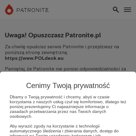
Uwaga! Opuszczasz Patronite.pl
Za chwilę opuścisz serwis Patronite i przejdziesz na
poniższą stronę zewnętrzną:
https://www.POLdeck.eu
Pamiętaj, że Patronite nie ponosi odpowiedzialności za
treści ani bezpieczeństwo odwiedzanych witryn.
Cenimy Twoją prywatność
Nie podawaj swoich danych logowania ani informacji
finansowych na podjerzanych stronach.
Sprawdź dokładnie adres URL, zanim klikniesz przycisk
Dbamy o Twoją prywatność i chcemy, abyś w czasie
korzystania z naszych usług czuł się komfortowo, dlatego też
"Tak, przejdź do strony".
poniżej prezentujemy Ci najważniejsze informacje o
Jeśli masz wątpliwości, wróć do Patronite i zweryfikuj
zasadach przetwarzania przez nas Twoich danych
link.
osobowych.
Czy na pewno chcesz kontynuować?
Aby wyrazić zgody na korzystanie z technologii
automatycznego śledzenia i zbierania danych, dostęp do
informacji na Twoim urządzeniu końcowym i ich