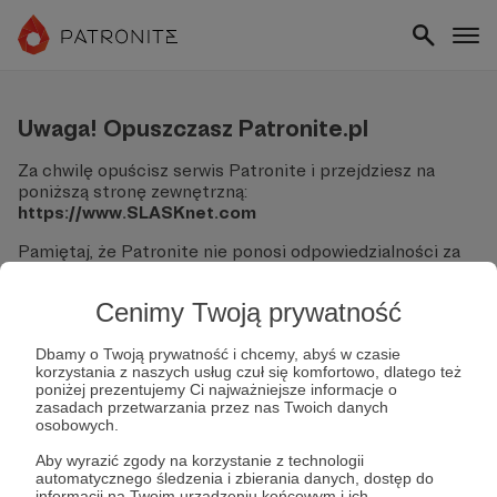
Uwaga! Opuszczasz Patronite.pl
Za chwilę opuścisz serwis Patronite i przejdziesz na
poniższą stronę zewnętrzną:
https://www.SLASKnet.com
Pamiętaj, że Patronite nie ponosi odpowiedzialności za
treści ani bezpieczeństwo odwiedzanych witryn.
Cenimy Twoją prywatność
Nie podawaj swoich danych logowania ani informacji
finansowych na podjerzanych stronach.
Sprawdź dokładnie adres URL, zanim klikniesz przycisk
Dbamy o Twoją prywatność i chcemy, abyś w czasie
korzystania z naszych usług czuł się komfortowo, dlatego też
"Tak, przejdź do strony".
poniżej prezentujemy Ci najważniejsze informacje o
Jeśli masz wątpliwości, wróć do Patronite i zweryfikuj
zasadach przetwarzania przez nas Twoich danych
link.
osobowych.
Czy na pewno chcesz kontynuować?
Aby wyrazić zgody na korzystanie z technologii
automatycznego śledzenia i zbierania danych, dostęp do
informacji na Twoim urządzeniu końcowym i ich