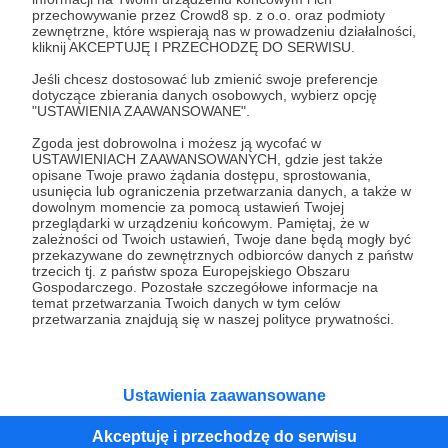
przechowywanie przez Crowd8 sp. z o.o. oraz podmioty
Tak, przejdź do strony
zewnętrzne, które wspierają nas w prowadzeniu działalności,
kliknij AKCEPTUJĘ I PRZECHODZĘ DO SERWISU.
Pozostań na Patronite
Jeśli chcesz dostosować lub zmienić swoje preferencje
dotyczące zbierania danych osobowych, wybierz opcję
"USTAWIENIA ZAAWANSOWANE".
Zgoda jest dobrowolna i możesz ją wycofać w
Kategorie
USTAWIENIACH ZAAWANSOWANYCH, gdzie jest także
opisane Twoje prawo żądania dostępu, sprostowania,
O Patronite
usunięcia lub ograniczenia przetwarzania danych, a także w
Dodatkowe produkty
dowolnym momencie za pomocą ustawień Twojej
przeglądarki w urządzeniu końcowym. Pamiętaj, że w
Pomoc
zależności od Twoich ustawień, Twoje dane będą mogły być
przekazywane do zewnętrznych odbiorców danych z państw
trzecich tj. z państw spoza Europejskiego Obszaru
Gospodarczego. Pozostałe szczegółowe informacje na
temat przetwarzania Twoich danych w tym celów
Regulamin
Polityka prywatności
Patronite Commons
przetwarzania znajdują się w naszej polityce prywatności.
Warunki korzystania z serwisu
Ustawienia zaawansowane
Akceptuję i przechodzę do serwisu
Unia Europejska