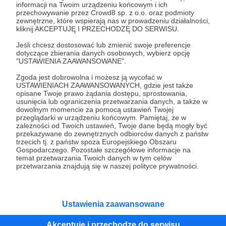
informacji na Twoim urządzeniu końcowym i ich
przechowywanie przez Crowd8 sp. z o.o. oraz podmioty
Tak, przejdź do strony
zewnętrzne, które wspierają nas w prowadzeniu działalności,
kliknij AKCEPTUJĘ I PRZECHODZĘ DO SERWISU.
Pozostań na Patronite
Jeśli chcesz dostosować lub zmienić swoje preferencje
dotyczące zbierania danych osobowych, wybierz opcję
"USTAWIENIA ZAAWANSOWANE".
Zgoda jest dobrowolna i możesz ją wycofać w
USTAWIENIACH ZAAWANSOWANYCH, gdzie jest także
Kategorie
opisane Twoje prawo żądania dostępu, sprostowania,
O Patronite
usunięcia lub ograniczenia przetwarzania danych, a także w
dowolnym momencie za pomocą ustawień Twojej
Dodatkowe produkty
przeglądarki w urządzeniu końcowym. Pamiętaj, że w
Pomoc
zależności od Twoich ustawień, Twoje dane będą mogły być
przekazywane do zewnętrznych odbiorców danych z państw
trzecich tj. z państw spoza Europejskiego Obszaru
Gospodarczego. Pozostałe szczegółowe informacje na
temat przetwarzania Twoich danych w tym celów
przetwarzania znajdują się w naszej polityce prywatności.
Regulamin
Polityka prywatności
Patronite Commons
Warunki korzystania z serwisu
Ustawienia zaawansowane
Akceptuję i przechodzę do serwisu