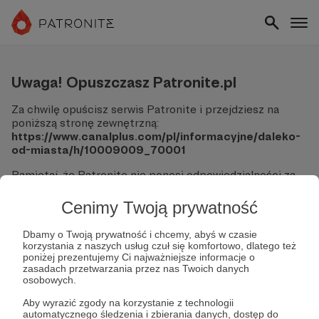
Uwaga! Opuszczasz Patronite.pl
Za chwilę opuścisz serwis Patronite i przejdziesz na
poniższą stronę zewnętrzną:
https://www.canalplus.com/pl/informacyjne/daleko-
od-miasta/h/10009009_70001
Pamiętaj, że Patronite nie ponosi odpowiedzialności za
treści ani bezpieczeństwo odwiedzanych witryn.
Cenimy Twoją prywatność
Nie podawaj swoich danych logowania ani informacji
finansowych na podjerzanych stronach.
Dbamy o Twoją prywatność i chcemy, abyś w czasie
Sprawdź dokładnie adres URL, zanim klikniesz przycisk
korzystania z naszych usług czuł się komfortowo, dlatego też
"Tak, przejdź do strony".
poniżej prezentujemy Ci najważniejsze informacje o
Jeśli masz wątpliwości, wróć do Patronite i zweryfikuj
zasadach przetwarzania przez nas Twoich danych
osobowych.
link.
Aby wyrazić zgody na korzystanie z technologii
Czy na pewno chcesz kontynuować?
automatycznego śledzenia i zbierania danych, dostęp do