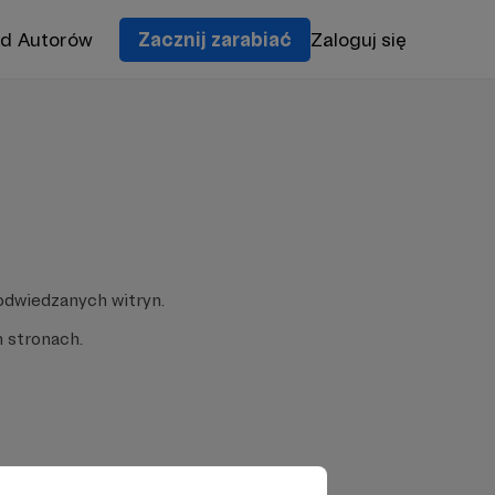
od Autorów
Zacznij zarabiać
Zaloguj się
odwiedzanych witryn.
 stronach.