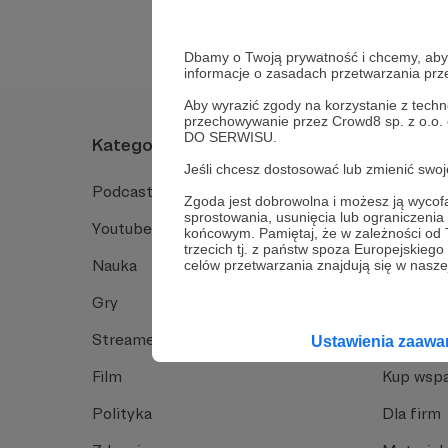
Dbamy o Twoją prywatność i chcemy, abyś 
informacje o zasadach przetwarzania pr
Aby wyrazić zgody na korzystanie z techn
przechowywanie przez Crowd8 sp. z o.o.
DO SERWISU.
Kategorie
O Patro
Jeśli chcesz dostosować lub zmienić sw
Podcast
Jak to dz
Zgoda jest dobrowolna i możesz ją wyc
sprostowania, usunięcia lub ograniczeni
Youtube
Funkcje 
końcowym. Pamiętaj, że w zależności od
trzecich tj. z państw spoza Europejskie
Nauka
Dlaczego
celów przetwarzania znajdują się w naszej
Gry
Baza wie
Streamerzy
Opinie 
Ustawienia zaaw
Film
Kup wspa
Polityka
Dla firm