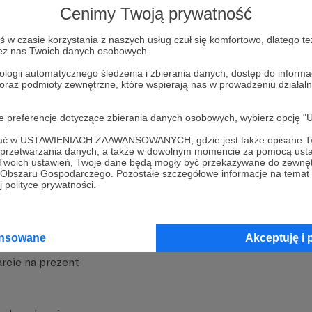
Cenimy Twoją prywatność
w czasie korzystania z naszych usług czuł się komfortowo, dlatego te
zez nas Twoich danych osobowych.
ologii automatycznego śledzenia i zbierania danych, dostęp do inform
 oraz podmioty zewnętrzne, które wspierają nas w prowadzeniu dział
nite
Dodatkowe produkty
oje preferencje dotyczące zbierania danych osobowych, wybierz op
iała
MCN Patronite
ofać w USTAWIENIACH ZAAWANSOWANYCH, gdzie jest także opisane Tw
a przetwarzania danych, a także w dowolnym momencie za pomocą usta
Patronite
Suppi.pl
 Twoich ustawień, Twoje dane będą mogły być przekazywane do zewnę
go Obszaru Gospodarczego. Pozostałe szczegółowe informacje na temat
 Patronite?
Twój sklep z gadżetami
 polityce prywatności.
dzy
Zniżki dla Patronów
Twórców
Projekt AI
ansowane
Akceptuję i 
rcie na prezent