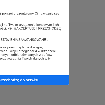
ż poniżej prezentujemy Ci najważniejsze
acji na Twoim urządzeniu końcowym i ich
alności, kliknij AKCEPTUJĘ I PRZECHODZĘ
Pomoc
cję "USTAWIENIA ZAAWANSOWANE".
FAQ
oje prawo żądania dostępu,
wień Twojej przeglądarki w urządzeniu
Kontakt z zespołem Patronite
trznych odbiorców danych z państw
 przetwarzania Twoich danych w tym
Zgłoś nadużycie
Rada Naukowa
przechodzę do serwisu