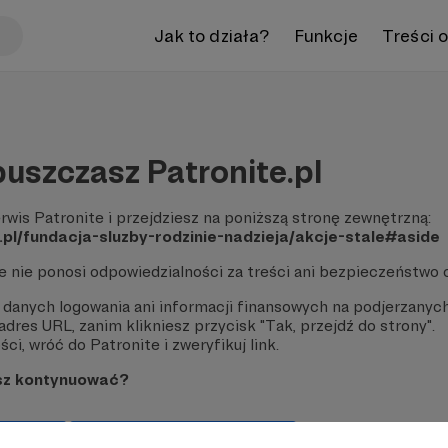
Jak to działa?
Funkcje
Treści 
uszczasz Patronite.pl
rwis Patronite i przejdziesz na poniższą stronę zewnętrzną:
.pl/fundacja-sluzby-rodzinie-nadzieja/akcje-stale#aside
te nie ponosi odpowiedzialności za treści ani bezpieczeństwo 
 danych logowania ani informacji finansowych na podjerzanych
dres URL, zanim klikniesz przycisk "Tak, przejdź do strony".
ci, wróć do Patronite i zweryfikuj link.
sz kontynuować?
strony
Pozostań na Patronite