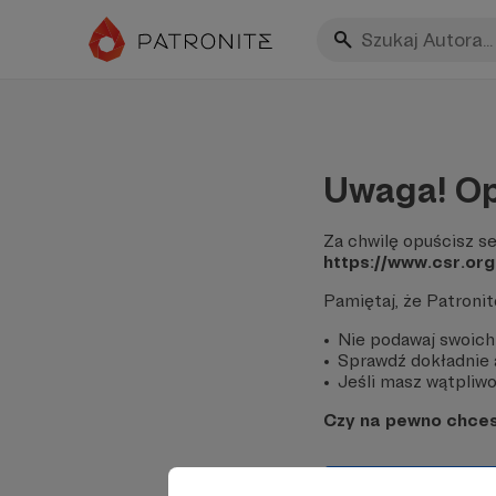
Uwaga! Op
Za chwilę opuścisz se
https://www.csr.org
Pamiętaj, że Patroni
Nie podawaj swoich
Sprawdź dokładnie a
Jeśli masz wątpliwoś
Czy na pewno chce
Tak, przejdź do 