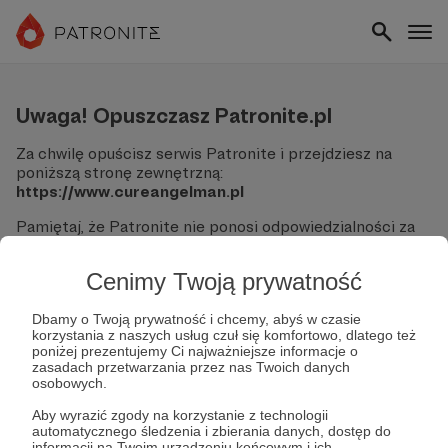
Uwaga! Opuszczasz Patronite.pl
Za chwilę opuścisz serwis Patronite i przejdziesz na
poniższą stronę zewnętrzną:
https://www.cureangelman.pl
Pamiętaj, że Patronite nie ponosi odpowiedzialności za
treści ani bezpieczeństwo odwiedzanych witryn.
Cenimy Twoją prywatność
Nie podawaj swoich danych logowania ani informacji
finansowych na podjerzanych stronach.
Sprawdź dokładnie adres URL, zanim klikniesz przycisk
Dbamy o Twoją prywatność i chcemy, abyś w czasie
korzystania z naszych usług czuł się komfortowo, dlatego też
"Tak, przejdź do strony".
poniżej prezentujemy Ci najważniejsze informacje o
Jeśli masz wątpliwości, wróć do Patronite i zweryfikuj
zasadach przetwarzania przez nas Twoich danych
link.
osobowych.
Czy na pewno chcesz kontynuować?
Aby wyrazić zgody na korzystanie z technologii
automatycznego śledzenia i zbierania danych, dostęp do
informacji na Twoim urządzeniu końcowym i ich