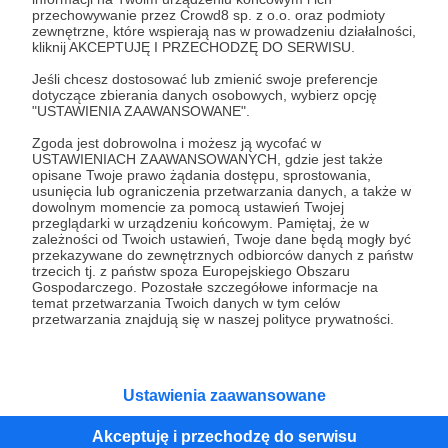
przechowywanie przez Crowd8 sp. z o.o. oraz podmioty
Tak, przejdź do strony
zewnętrzne, które wspierają nas w prowadzeniu działalności,
kliknij AKCEPTUJĘ I PRZECHODZĘ DO SERWISU.
Pozostań na Patronite
Jeśli chcesz dostosować lub zmienić swoje preferencje
dotyczące zbierania danych osobowych, wybierz opcję
"USTAWIENIA ZAAWANSOWANE".
Zgoda jest dobrowolna i możesz ją wycofać w
Kategorie
USTAWIENIACH ZAAWANSOWANYCH, gdzie jest także
opisane Twoje prawo żądania dostępu, sprostowania,
O Patronite
usunięcia lub ograniczenia przetwarzania danych, a także w
Dodatkowe produkty
dowolnym momencie za pomocą ustawień Twojej
przeglądarki w urządzeniu końcowym. Pamiętaj, że w
Pomoc
zależności od Twoich ustawień, Twoje dane będą mogły być
przekazywane do zewnętrznych odbiorców danych z państw
trzecich tj. z państw spoza Europejskiego Obszaru
Gospodarczego. Pozostałe szczegółowe informacje na
temat przetwarzania Twoich danych w tym celów
Regulamin
Polityka prywatności
Patronite Commons
przetwarzania znajdują się w naszej polityce prywatności.
Warunki korzystania z serwisu
Ustawienia zaawansowane
Akceptuję i przechodzę do serwisu
Unia Europejska