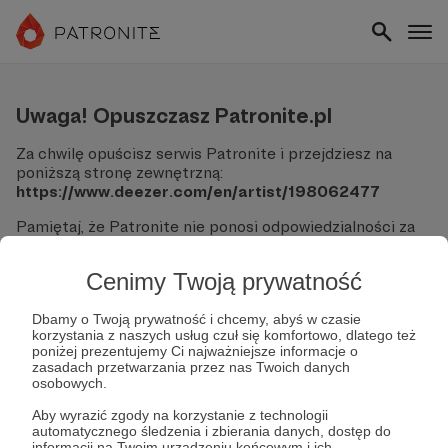
Uwaga! Opuszczasz Patronite.pl
Za chwilę opuścisz serwis Patronite i przejdziesz na
poniższą stronę zewnętrzną:
https://www.deezer.com/en/artist/198062477
Pamiętaj, że Patronite nie ponosi odpowiedzialności za
treści ani bezpieczeństwo odwiedzanych witryn.
Cenimy Twoją prywatność
Nie podawaj swoich danych logowania ani informacji
finansowych na podjerzanych stronach.
Sprawdź dokładnie adres URL, zanim klikniesz przycisk
Dbamy o Twoją prywatność i chcemy, abyś w czasie
korzystania z naszych usług czuł się komfortowo, dlatego też
"Tak, przejdź do strony".
poniżej prezentujemy Ci najważniejsze informacje o
Jeśli masz wątpliwości, wróć do Patronite i zweryfikuj
zasadach przetwarzania przez nas Twoich danych
link.
osobowych.
Czy na pewno chcesz kontynuować?
Aby wyrazić zgody na korzystanie z technologii
automatycznego śledzenia i zbierania danych, dostęp do
informacji na Twoim urządzeniu końcowym i ich