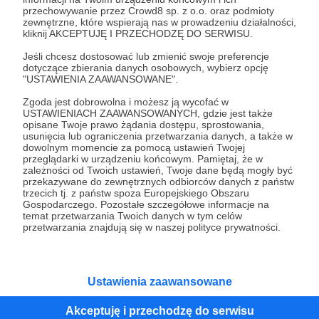
przechowywanie przez Crowd8 sp. z o.o. oraz podmioty
Tak, przejdź do strony
zewnętrzne, które wspierają nas w prowadzeniu działalności,
kliknij AKCEPTUJĘ I PRZECHODZĘ DO SERWISU.
Pozostań na Patronite
Jeśli chcesz dostosować lub zmienić swoje preferencje
dotyczące zbierania danych osobowych, wybierz opcję
"USTAWIENIA ZAAWANSOWANE".
Zgoda jest dobrowolna i możesz ją wycofać w
Kategorie
USTAWIENIACH ZAAWANSOWANYCH, gdzie jest także
opisane Twoje prawo żądania dostępu, sprostowania,
O Patronite
usunięcia lub ograniczenia przetwarzania danych, a także w
Dodatkowe produkty
dowolnym momencie za pomocą ustawień Twojej
przeglądarki w urządzeniu końcowym. Pamiętaj, że w
Pomoc
zależności od Twoich ustawień, Twoje dane będą mogły być
przekazywane do zewnętrznych odbiorców danych z państw
trzecich tj. z państw spoza Europejskiego Obszaru
Gospodarczego. Pozostałe szczegółowe informacje na
temat przetwarzania Twoich danych w tym celów
Regulamin
Polityka prywatności
Patronite Commons
przetwarzania znajdują się w naszej polityce prywatności.
Warunki korzystania z serwisu
Ustawienia zaawansowane
Akceptuję i przechodzę do serwisu
Unia Europejska