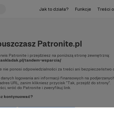
Jak to działa?
Funkcje
Treści 
uszczasz Patronite.pl
rwis Patronite i przejdziesz na poniższą stronę zewnętrzną:
jaskladak.pl/tandem-wsparcia/
te nie ponosi odpowiedzialności za treści ani bezpieczeństwo 
 danych logowania ani informacji finansowych na podjerzanych
dres URL, zanim klikniesz przycisk "Tak, przejdź do strony".
ci, wróć do Patronite i zweryfikuj link.
sz kontynuować?
strony
Pozostań na Patronite