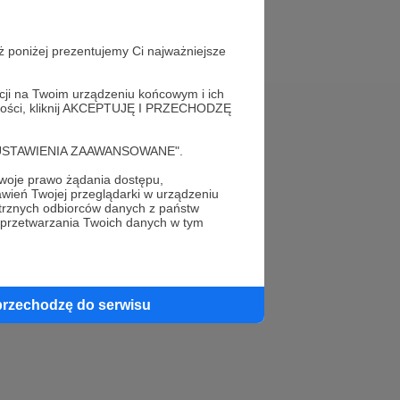
ż poniżej prezentujemy Ci najważniejsze
acji na Twoim urządzeniu końcowym i ich
alności, kliknij AKCEPTUJĘ I PRZECHODZĘ
Pomoc
cję "USTAWIENIA ZAAWANSOWANE".
FAQ
oje prawo żądania dostępu,
wień Twojej przeglądarki w urządzeniu
Kontakt z zespołem Patronite
trznych odbiorców danych z państw
 przetwarzania Twoich danych w tym
Zgłoś nadużycie
Rada Naukowa
przechodzę do serwisu