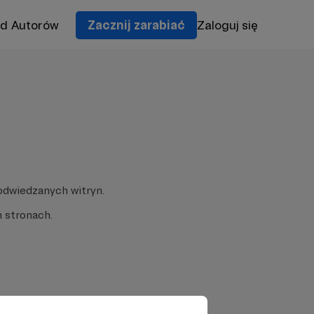
od Autorów
Zacznij zarabiać
Zaloguj się
odwiedzanych witryn.
 stronach.