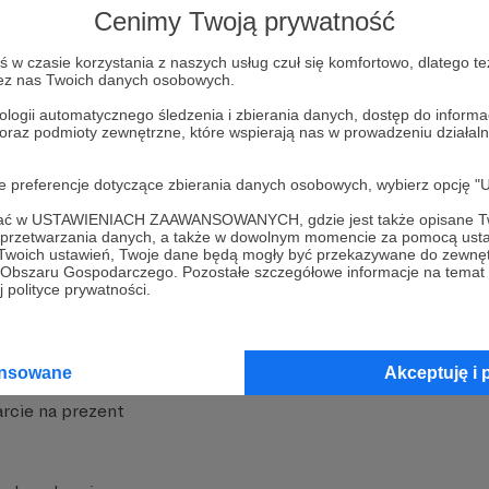
Cenimy Twoją prywatność
w czasie korzystania z naszych usług czuł się komfortowo, dlatego te
zez nas Twoich danych osobowych.
ologii automatycznego śledzenia i zbierania danych, dostęp do inform
 oraz podmioty zewnętrzne, które wspierają nas w prowadzeniu dział
nite
Dodatkowe produkty
oje preferencje dotyczące zbierania danych osobowych, wybierz op
iała
MCN Patronite
ofać w USTAWIENIACH ZAAWANSOWANYCH, gdzie jest także opisane Tw
a przetwarzania danych, a także w dowolnym momencie za pomocą usta
Patronite
Suppi.pl
 Twoich ustawień, Twoje dane będą mogły być przekazywane do zewnę
go Obszaru Gospodarczego. Pozostałe szczegółowe informacje na temat
 Patronite?
Twój sklep z gadżetami
 polityce prywatności.
dzy
Zniżki dla Patronów
Twórców
Projekt AI
ansowane
Akceptuję i 
rcie na prezent