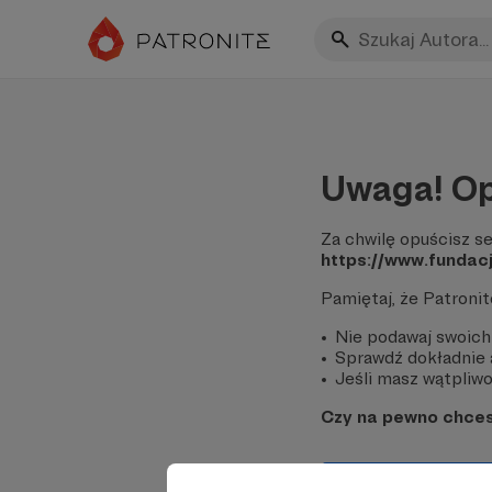
Uwaga! Op
Za chwilę opuścisz se
https://www.fundac
Pamiętaj, że Patroni
Nie podawaj swoich
Sprawdź dokładnie a
Jeśli masz wątpliwoś
Czy na pewno chce
Tak, przejdź do 