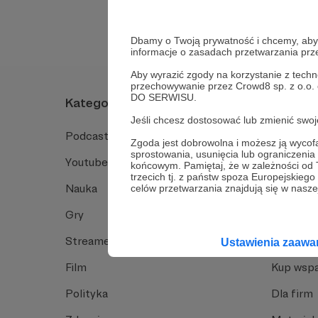
Dbamy o Twoją prywatność i chcemy, abyś 
informacje o zasadach przetwarzania pr
Aby wyrazić zgody na korzystanie z techn
przechowywanie przez Crowd8 sp. z o.o.
DO SERWISU.
Kategorie
O Patro
Jeśli chcesz dostosować lub zmienić sw
Podcast
Jak to dz
Zgoda jest dobrowolna i możesz ją wyc
sprostowania, usunięcia lub ograniczeni
Youtube
Funkcje 
końcowym. Pamiętaj, że w zależności od
trzecich tj. z państw spoza Europejskie
Nauka
Dlaczego
celów przetwarzania znajdują się w naszej
Gry
Baza wie
Streamerzy
Opinie 
Ustawienia zaaw
Film
Kup wspa
Polityka
Dla firm