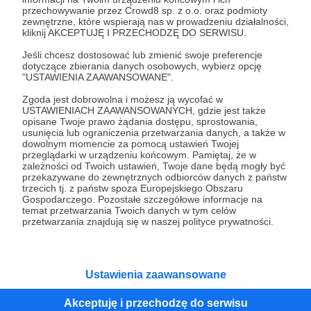
przechowywanie przez Crowd8 sp. z o.o. oraz podmioty
Tak, przejdź do strony
zewnętrzne, które wspierają nas w prowadzeniu działalności,
kliknij AKCEPTUJĘ I PRZECHODZĘ DO SERWISU.
Pozostań na Patronite
Jeśli chcesz dostosować lub zmienić swoje preferencje
dotyczące zbierania danych osobowych, wybierz opcję
"USTAWIENIA ZAAWANSOWANE".
Zgoda jest dobrowolna i możesz ją wycofać w
Kategorie
USTAWIENIACH ZAAWANSOWANYCH, gdzie jest także
opisane Twoje prawo żądania dostępu, sprostowania,
O Patronite
usunięcia lub ograniczenia przetwarzania danych, a także w
Dodatkowe produkty
dowolnym momencie za pomocą ustawień Twojej
przeglądarki w urządzeniu końcowym. Pamiętaj, że w
Pomoc
zależności od Twoich ustawień, Twoje dane będą mogły być
przekazywane do zewnętrznych odbiorców danych z państw
trzecich tj. z państw spoza Europejskiego Obszaru
Gospodarczego. Pozostałe szczegółowe informacje na
temat przetwarzania Twoich danych w tym celów
Regulamin
Polityka prywatności
Patronite Commons
przetwarzania znajdują się w naszej polityce prywatności.
Warunki korzystania z serwisu
Ustawienia zaawansowane
Akceptuję i przechodzę do serwisu
Unia Europejska